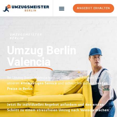
ANGEBOT ERHALTEN
UMZUGSMEISTER
BERLIN
Umzug Berlin
Valencia
Ihr Umzug Berlin Valencia kann so einfach sein! Erleben Sie
unseren
erstklassigen Service
und sichern Sie sich die
besten
Preise in Berlin
.
Jetzt Ihr individuelles Angebot anfordern und den ersten
Schritt zu einem stressfreien Umzug nach Valencia machen: