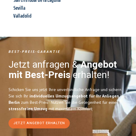
San Cristóbal de la Laguna
Sevilla
Valladolid
BEST-PREIS-GARANTIE
Jetzt anfragen &
Angebot
mit Best-Preis
erhalten!
Schicken Sie uns jetzt Ihre unverbindliche Anfrage und sichern
Sie sich Ihr
individuelles Umzugsangebot für Ihr Anliegen in
Berlin
zum Best-Preis! Nutzen Sie die Gelegenheit für einen
stressfreien Umzug
mit maximalem Komfort:
JETZT ANGEBOT ERHALTEN