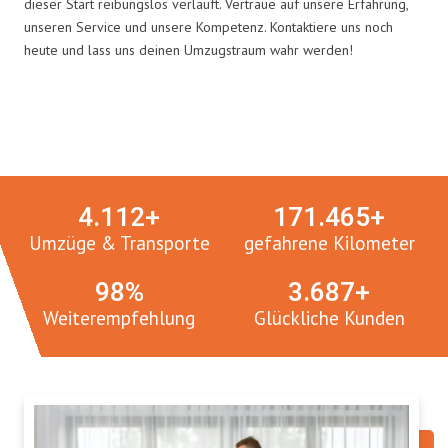
dieser Start reibungslos verläuft. Vertraue auf unsere Erfahrung,
unseren Service und unsere Kompetenz. Kontaktiere uns noch
heute und lass uns deinen Umzugstraum wahr werden!
Umzugsmeister in Zahlen:
4.
112
+
171.
465
+
Umzüge & Transporte
gefahrene Kilometer
100
%
3.
765
+
Weiterempfehlung
Glückliche Kunden