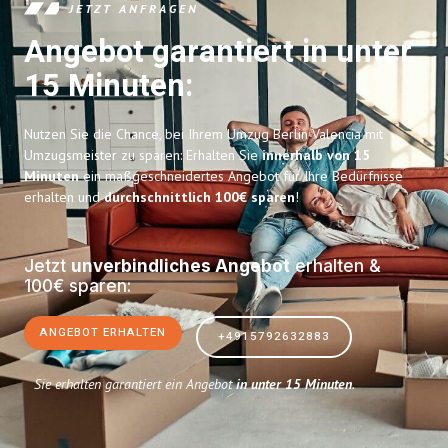
JETZT ANFRAGEN
Angebot garantiert in unter
15 Minuten:
Nutzen Sie die Chance, bei Ihrem Umzug Berlin Valencia mit
Umzugsmeister zu sparen: Erhalten Sie
innerhalb von 15
Minuten
ein maßgeschneidertes Angebot für Ihre Bedürfnisse
erhalten und
durchschnittlich 100€ sparen
!
Jetzt
unverbindliches Angebot
erhalten &
100€ sparen:
ANGEBOT ERHALTEN
+4915792632883
Sie erhalten garantiert ein Angebot
in unter 15 Minuten
.