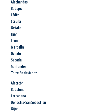
Alcobendas
Badajoz
Cádiz
Coruña
Getafe
Jaén
León
Marbella
Oviedo
Sabadell
Santander
Torrejón de Ardoz
Alcorcón
Badalona
Cartagena
Donostia-San Sebastian
Gijón