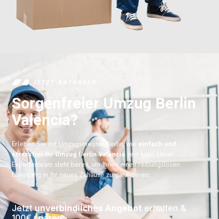
JETZT ANFRAGEN
Sorgenfreier Umzug Berlin
Valencia?
Erleben Sie mit Umzugsmeister Berlin, wie
einfach und
stressfrei Ihr Umzug Berlin Valencia
sein kann. Unser
Expertenteam steht bereit, um Ihnen einen reibungslosen
Übergang in Ihr neues Zuhause zu garantieren.
Jetzt
unverbindliches Angebot
erhalten &
100€ sparen: