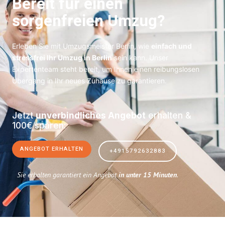
Bereit für einen
sorgenfreien Umzug?
Erleben Sie mit Umzugsmeister Berlin, wie
einfach und
stressfrei Ihr Umzug in Berlin
sein kann. Unser
Expertenteam steht bereit, um Ihnen einen reibungslosen
Übergang in Ihr neues Zuhause zu garantieren.
Jetzt
unverbindliches Angebot
erhalten &
100€ sparen:
ANGEBOT ERHALTEN
+4915792632883
Sie erhalten garantiert ein Angebot
in unter 15 Minuten
.