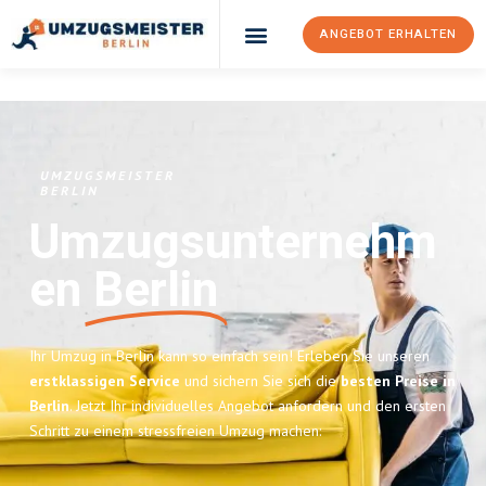
ANGEBOT ERHALTEN
UMZUGSMEISTER
BERLIN
Umzugsunternehm
En
Berlin
Ihr Umzug in Berlin kann so einfach sein! Erleben Sie unseren
erstklassigen Service
und sichern Sie sich die
besten Preise in
Berlin
. Jetzt Ihr individuelles Angebot anfordern und den ersten
Schritt zu einem stressfreien Umzug machen: