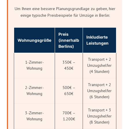
Um Ihnen eine bessere Planungsgrundlage zu geben, hier
einige typische Preisbeispiele für Umzüge in Berlin:
Preis
Inkludierte
Wohnungsgröße
(innerhalb
Leistungen
Berlins)
Transport + 2
1-Zimmer-
350€ –
Umzugshelfer
Wohnung
450€
(4 Stunden)
Transport + 2
2-Zimmer-
500€ –
Umzugshelfer
Wohnung
650€
(6 Stunden)
Transport + 3
3-Zimmer-
700€ –
Umzugshelfer
Wohnung
1.200€
(8 Stunden)