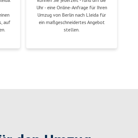
leida.
können Sie jederzeit - rund um die
Uhr - eine Online-Anfrage für Ihren
einen
Umzug von Berlin nach Lleida für
, auf
ein maßgeschneidertes Angebot
en.
stellen.