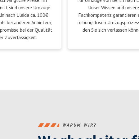
schwingliche Preise. Im
für Umzüge von Berlin nach L
nitt sind unsere Umzüge
Unser Wissen und unsere
in nach Lleida ca. 100€
Fachkompetenz garantieren 
als bei anderen Anbietern,
reibungslosen Umzugsprozess
romisse bei der Qualität
den Sie sich verlassen könn
er Zuverlässigkeit.
WARUM WIR?