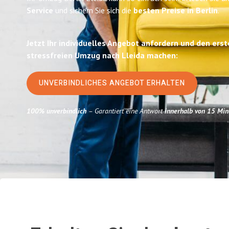
Service
und sichern Sie sich die
besten Preise in Berlin
.
Jetzt Ihr individuelles Angebot anfordern und den erst
stressfreien Umzug nach Lleida machen:
UNVERBINDLICHES ANGEBOT ERHALTEN
100% unverbindlich
– Garantiert eine Antwort
innerhalb von 15 Min