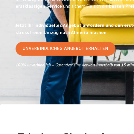
erstklassigen Service
und sichern Sie sich die
besten Prei
Jetzt Ihr individuelles Angebot anfordern und den erst
stressfreien Umzug nach Almería machen:
UNVERBINDLICHES ANGEBOT ERHALTEN
100% unverbindlich
– Garantiert eine Antwort
innerhalb von 15 Min