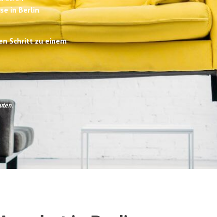
se in Berlin
.
en Schritt zu einem
uten
.