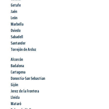
Getafe
Jaén
León
Marbella
Oviedo
Sabadell
Santander
Torrejón de Ardoz
Alcorcón
Badalona
Cartagena
Donostia-San Sebastian
Gijón
Jerez de la Frontera
Lleida
Mataró