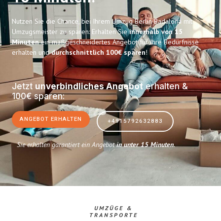
Nutzen Sie die Chance, bei Ihrem Umzug Berlin Badalona mit
Umzugsmeister zu sparen: Erhalten Sie
innerhalb von 15
Minuten
ein maßgeschneidertes Angebot für Ihre Bedürfnisse
erhalten und
durchschnittlich 100€ sparen
!
Jetzt
unverbindliches Angebot
erhalten &
100€ sparen:
ANGEBOT ERHALTEN
+4915792632883
Sie erhalten garantiert ein Angebot
in unter 15 Minuten
.
UMZÜGE &
TRANSPORTE