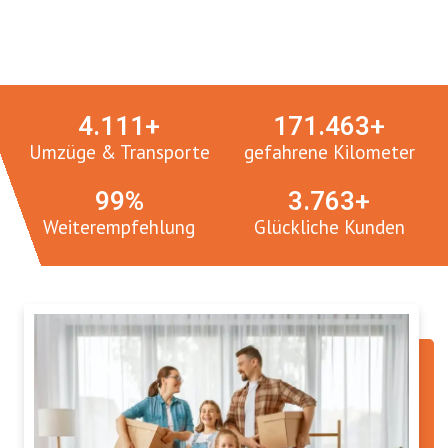
Umzugsmeister in Zahlen:
4.
112
+
171.
465
+
Umzüge & Transporte
gefahrene Kilometer
100
%
3.
765
+
Weiterempfehlung
Glückliche Kunden