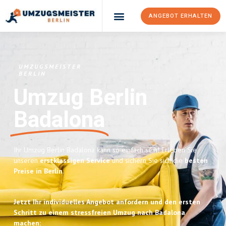
ANGEBOT ERHALTEN
UMZUGSMEISTER
BERLIN
Umzug Berlin
Badalona
Ihr Umzug Berlin Badalona kann so einfach sein! Erleben Sie
unseren
erstklassigen Service
und sichern Sie sich die
besten
Preise in Berlin
.
Jetzt Ihr individuelles Angebot anfordern und den ersten
Schritt zu einem stressfreien Umzug nach Badalona
machen: