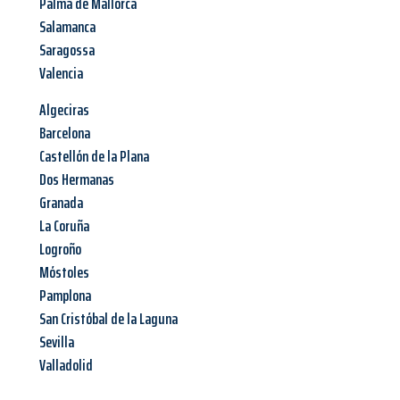
Palma de Mallorca
Salamanca
Saragossa
Valencia
Algeciras
Barcelona
Castellón de la Plana
Dos Hermanas
Granada
La Coruña
Logroño
Móstoles
Pamplona
San Cristóbal de la Laguna
Sevilla
Valladolid