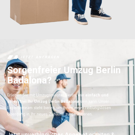
JETZT ANFRAGEN
Sorgenfreier Umzug Berlin
Badalona?
Erleben Sie mit Umzugsmeister Berlin, wie
einfach und
stressfrei Ihr Umzug Berlin Badalona
sein kann. Unser
Expertenteam steht bereit, um Ihnen einen reibungslosen
Übergang in Ihr neues Zuhause zu garantieren.
Jetzt
unverbindliches Angebot
erhalten &