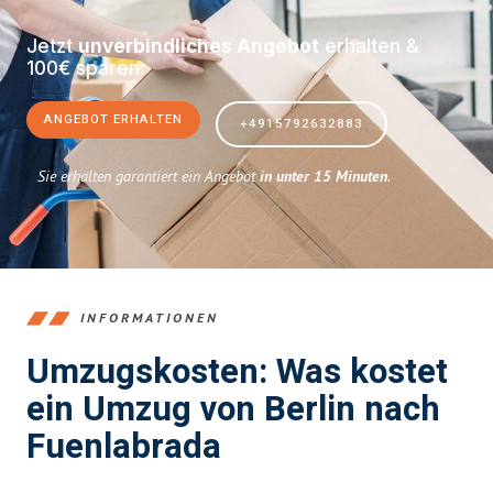
Jetzt
unverbindliches Angebot
erhalten &
100€ sparen:
ANGEBOT ERHALTEN
+4915792632883
Sie erhalten garantiert ein Angebot
in unter 15 Minuten
.
INFORMATIONEN
Umzugskosten: Was kostet
ein Umzug von Berlin nach
Fuenlabrada