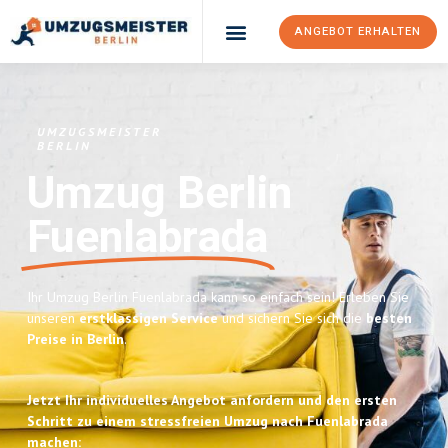
ANGEBOT ERHALTEN
UMZUGSMEISTER
BERLIN
Umzug Berlin
Fuenlabrada
Ihr Umzug Berlin Fuenlabrada kann so einfach sein! Erleben Sie
unseren
erstklassigen Service
und sichern Sie sich die
besten
Preise in Berlin
.
Jetzt Ihr individuelles Angebot anfordern und den ersten
Schritt zu einem stressfreien Umzug nach Fuenlabrada
machen: