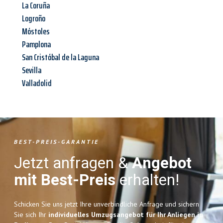
La Coruña
Logroño
Móstoles
Pamplona
San Cristóbal de la Laguna
Sevilla
Valladolid
BEST-PREIS-GARANTIE
Jetzt anfragen &
Angebot
mit Best-Preis
erhalten!
Schicken Sie uns jetzt Ihre unverbindliche Anfrage und sichern
Sie sich Ihr
individuelles Umzugsangebot für Ihr Anliegen in