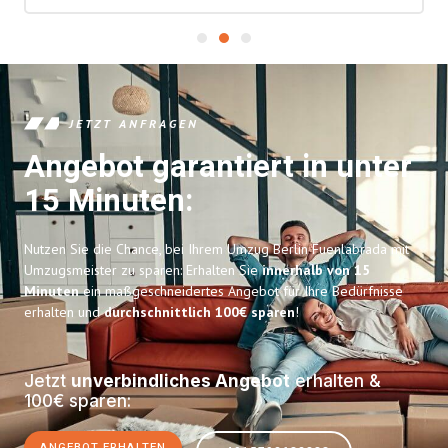
JETZT ANFRAGEN
Angebot garantiert in unter
15 Minuten:
Nutzen Sie die Chance, bei Ihrem Umzug Berlin Fuenlabrada mit
Umzugsmeister zu sparen: Erhalten Sie
innerhalb von 15
Minuten
ein maßgeschneidertes Angebot für Ihre Bedürfnisse
erhalten und
durchschnittlich 100€ sparen
!
Jetzt
unverbindliches Angebot
erhalten &
100€ sparen:
ANGEBOT ERHALTEN