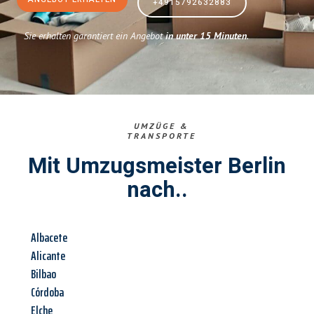
+4915792632883
Sie erhalten garantiert ein Angebot
in unter 15 Minuten
.
UMZÜGE &
TRANSPORTE
Mit Umzugsmeister Berlin
nach..
Albacete
Alicante
Bilbao
Córdoba
Elche