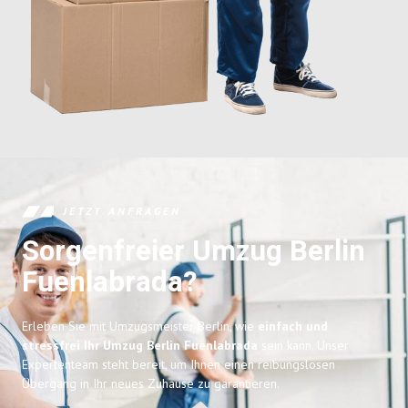
JETZT ANFRAGEN
Sorgenfreier Umzug Berlin
Fuenlabrada?
Erleben Sie mit Umzugsmeister Berlin, wie
einfach und
stressfrei Ihr Umzug Berlin Fuenlabrada
sein kann. Unser
Expertenteam steht bereit, um Ihnen einen reibungslosen
Übergang in Ihr neues Zuhause zu garantieren.