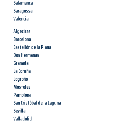
Salamanca
Saragossa
Valencia
Algeciras
Barcelona
Castellón de la Plana
Dos Hermanas
Granada
La Coruña
Logroño
Móstoles
Pamplona
San Cristóbal de la Laguna
Sevilla
Valladolid