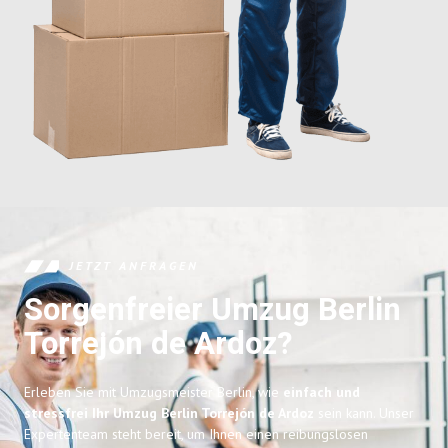
JETZT ANFRAGEN
Sorgenfreier Umzug Berlin
Torrejón de Ardoz?
Erleben Sie mit Umzugsmeister Berlin, wie
einfach und
stressfrei Ihr Umzug Berlin Torrejón de Ardoz
sein kann. Unser
Expertenteam steht bereit, um Ihnen einen reibungslosen