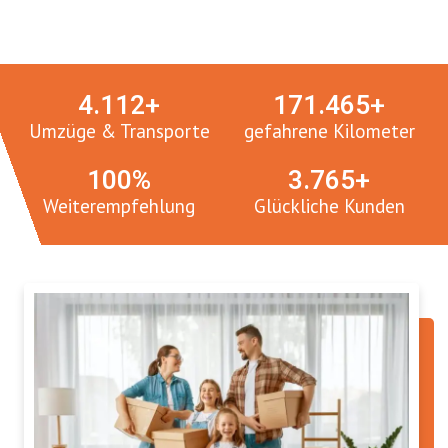
Umzugsmeister in Zahlen:
4.
112
+
171.
465
+
Umzüge & Transporte
gefahrene Kilometer
100
%
3.
765
+
Weiterempfehlung
Glückliche Kunden