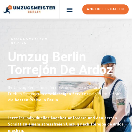
ANGEBOT ERHALTEN
UMZUGSMEISTER
BERLIN
Umzug Berlin
Torrejón De Ardoz
Ihr Umzug Berlin Torrejón de Ardoz kann so einfach sein!
Erleben Sie unseren
erstklassigen Service
und sichern Sie sich
die
besten Preise in Berlin
.
Jetzt Ihr individuelles Angebot anfordern und den ersten
Schritt zu einem stressfreien Umzug nach Torrejón de Ardoz
machen: