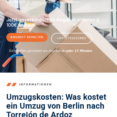
Übergang in Ihr neues Zuhause zu garantieren.
Jetzt
unverbindliches Angebot
erhalten &
100€ sparen:
ANGEBOT ERHALTEN
+4915792632883
Sie erhalten garantiert ein Angebot
in unter 15 Minuten
.
INFORMATIONEN
Umzugskosten: Was kostet
ein Umzug von Berlin nach
Torrejón de Ardoz