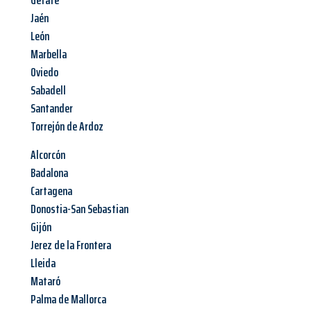
Getafe
Jaén
León
Marbella
Oviedo
Sabadell
Santander
Torrejón de Ardoz
Alcorcón
Badalona
Cartagena
Donostia-San Sebastian
Gijón
Jerez de la Frontera
Lleida
Mataró
Palma de Mallorca