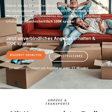
Nutzen Sie die Chance, bei Ihrem Umzug Berlin Torrejón de Ardoz
mit Umzugsmeister zu sparen: Erhalten Sie
innerhalb von 15
Minuten
ein maßgeschneidertes Angebot für Ihre Bedürfnisse
erhalten und
durchschnittlich 100€ sparen
!
Jetzt
unverbindliches Angebot
erhalten &
100€ sparen:
ANGEBOT ERHALTEN
+4915792632883
Sie erhalten garantiert ein Angebot
in unter 15 Minuten
.
UMZÜGE &
TRANSPORTE