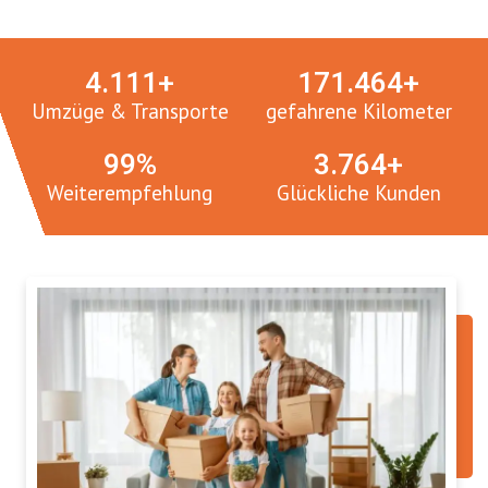
4.
112
+
171.
465
+
Umzüge & Transporte
gefahrene Kilometer
100
%
3.
765
+
Weiterempfehlung
Glückliche Kunden