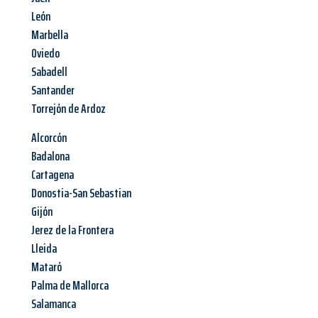
León
Marbella
Oviedo
Sabadell
Santander
Torrejón de Ardoz
Alcorcón
Badalona
Cartagena
Donostia-San Sebastian
Gijón
Jerez de la Frontera
Lleida
Mataró
Palma de Mallorca
Salamanca