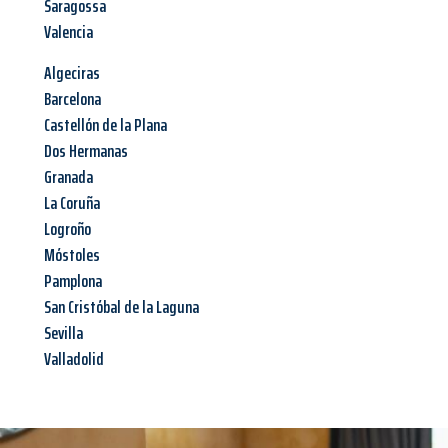
Saragossa
Valencia
Algeciras
Barcelona
Castellón de la Plana
Dos Hermanas
Granada
La Coruña
Logroño
Móstoles
Pamplona
San Cristóbal de la Laguna
Sevilla
Valladolid