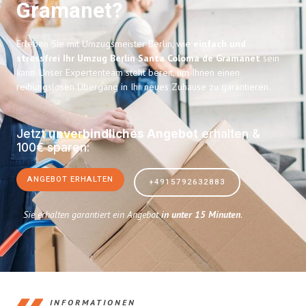
Gramanet?
Erleben Sie mit Umzugsmeister Berlin, wie
einfach und
stressfrei Ihr Umzug Berlin Santa Coloma de Gramanet
sein
kann. Unser Expertenteam steht bereit, um Ihnen einen
reibungslosen Übergang in Ihr neues Zuhause zu garantieren.
Jetzt
unverbindliches Angebot
erhalten &
100€ sparen:
ANGEBOT ERHALTEN
+4915792632883
Sie erhalten garantiert ein Angebot
in unter 15 Minuten
.
INFORMATIONEN