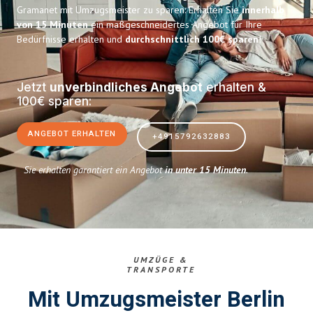
Gramanet mit Umzugsmeister zu sparen: Erhalten Sie
innerhalb
von 15 Minuten
ein maßgeschneidertes Angebot für Ihre
Bedürfnisse erhalten und
durchschnittlich 100€ sparen
!
Jetzt
unverbindliches Angebot
erhalten &
100€ sparen:
ANGEBOT ERHALTEN
+4915792632883
Sie erhalten garantiert ein Angebot
in unter 15 Minuten
.
UMZÜGE &
TRANSPORTE
Mit Umzugsmeister Berlin