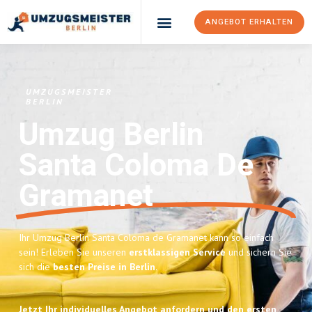
ANGEBOT ERHALTEN
UMZUGSMEISTER
BERLIN
Umzug Berlin
Santa Coloma De
Gramanet
Ihr Umzug Berlin Santa Coloma de Gramanet kann so einfach
sein! Erleben Sie unseren
erstklassigen Service
und sichern Sie
sich die
besten Preise in Berlin
.
Jetzt Ihr individuelles Angebot anfordern und den ersten