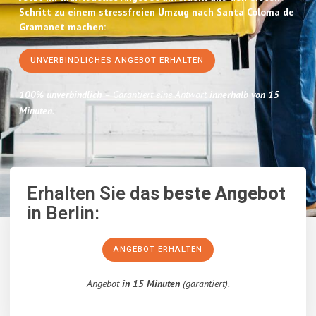
Schritt zu einem stressfreien Umzug nach Santa Coloma de
Gramanet machen:
UNVERBINDLICHES ANGEBOT ERHALTEN
100% unverbindlich
– Garantiert eine Antwort
innerhalb von 15
Minuten
.
Erhalten Sie das
beste Angebot
in Berlin:
ANGEBOT ERHALTEN
Angebot
in 15 Minuten
(garantiert).