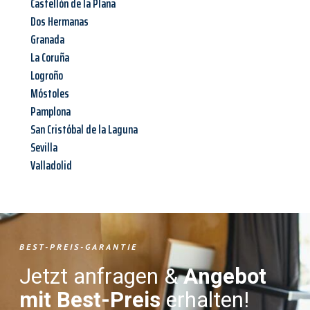
Castellón de la Plana
Dos Hermanas
Granada
La Coruña
Logroño
Móstoles
Pamplona
San Cristóbal de la Laguna
Sevilla
Valladolid
BEST-PREIS-GARANTIE
Jetzt anfragen &
Angebot
mit Best-Preis
erhalten!