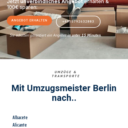
Jetzt
unverbindliches Angebot
erhalten &
100€ sparen:
ANGEBOT ERHALTEN
+4915792632883
Sie erhalten garantiert ein Angebot
in unter 15 Minuten
.
UMZÜGE &
TRANSPORTE
Mit Umzugsmeister Berlin
nach..
Albacete
Alicante