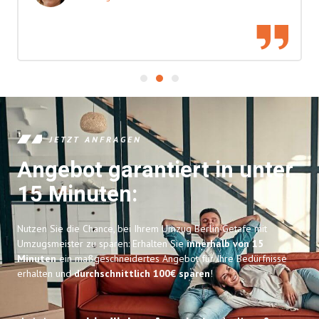
JETZT ANFRAGEN
Angebot garantiert in unter
15 Minuten:
Nutzen Sie die Chance, bei Ihrem Umzug Berlin Getafe mit
Umzugsmeister zu sparen: Erhalten Sie
innerhalb von 15
Minuten
ein maßgeschneidertes Angebot für Ihre Bedürfnisse
erhalten und
durchschnittlich 100€ sparen
!