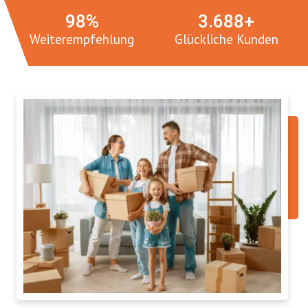
100
%
3.
765
+
Weiterempfehlung
Glückliche Kunden