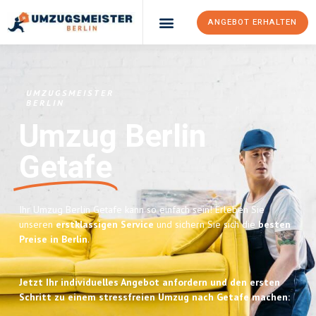
ANGEBOT ERHALTEN
UMZUGSMEISTER
BERLIN
Umzug Berlin
Getafe
Ihr Umzug Berlin Getafe kann so einfach sein! Erleben Sie
unseren
erstklassigen Service
und sichern Sie sich die
besten
Preise in Berlin
.
Jetzt Ihr individuelles Angebot anfordern und den ersten
Schritt zu einem stressfreien Umzug nach Getafe machen: