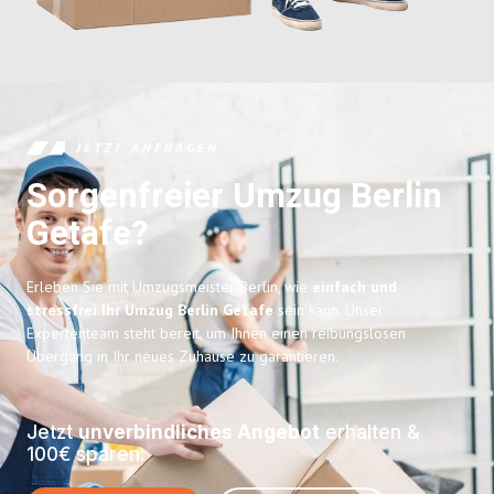
JETZT ANFRAGEN
Sorgenfreier Umzug Berlin
Getafe?
Erleben Sie mit Umzugsmeister Berlin, wie
einfach und
stressfrei Ihr Umzug Berlin Getafe
sein kann. Unser
Expertenteam steht bereit, um Ihnen einen reibungslosen
Übergang in Ihr neues Zuhause zu garantieren.
Jetzt
unverbindliches Angebot
erhalten &
100€ sparen: