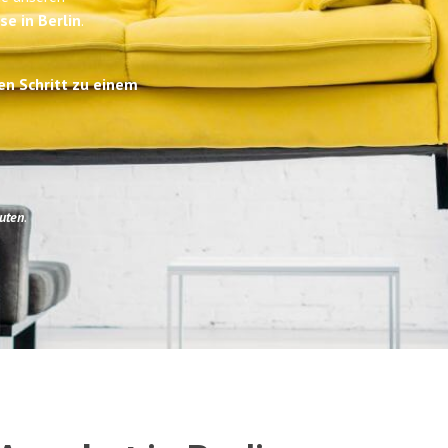
se in Berlin
.
en Schritt zu einem
uten
.