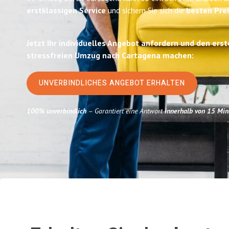
erstklassigen Service
und sichern Sie sich die
besten Prei
Jetzt Ihr individuelles Angebot anfordern und den erst
stressfreien Umzug nach Cartagena machen:
UNVERBINDLICHES ANGEBOT ERHALTEN
100% unverbindlich
– Garantiert eine Antwort
innerhalb von 15 Min