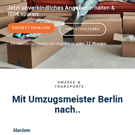
Jetzt
unverbindliches Angebot
erhalten &
100€ sparen:
ANGEBOT ERHALTEN
+4915792632883
Sie erhalten garantiert ein Angebot
in unter 15 Minuten
.
UMZÜGE &
TRANSPORTE
Mit Umzugsmeister Berlin
nach..
Aberdeen