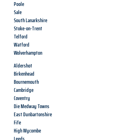
Poole
Sale
South Lanarkshire
Stoke-on-Trent
Telford
Watford
Wolverhampton
Aldershot
Birkenhead
Bournemouth
Cambridge
Coventry
Die Medway Towns
East Dunbartonshire
Fife
High Wycombe
Leeds