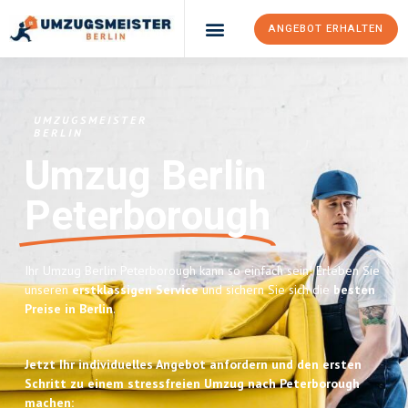
ANGEBOT ERHALTEN
UMZUGSMEISTER
BERLIN
Umzug Berlin
Peterborough
Ihr Umzug Berlin Peterborough kann so einfach sein! Erleben Sie
unseren
erstklassigen Service
und sichern Sie sich die
besten
Preise in Berlin
.
Jetzt Ihr individuelles Angebot anfordern und den ersten
Schritt zu einem stressfreien Umzug nach Peterborough
machen: