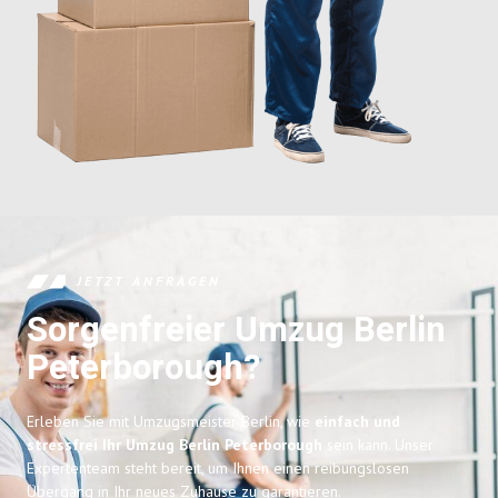
JETZT ANFRAGEN
Sorgenfreier Umzug Berlin
Peterborough?
Erleben Sie mit Umzugsmeister Berlin, wie
einfach und
stressfrei Ihr Umzug Berlin Peterborough
sein kann. Unser
Expertenteam steht bereit, um Ihnen einen reibungslosen
Übergang in Ihr neues Zuhause zu garantieren.