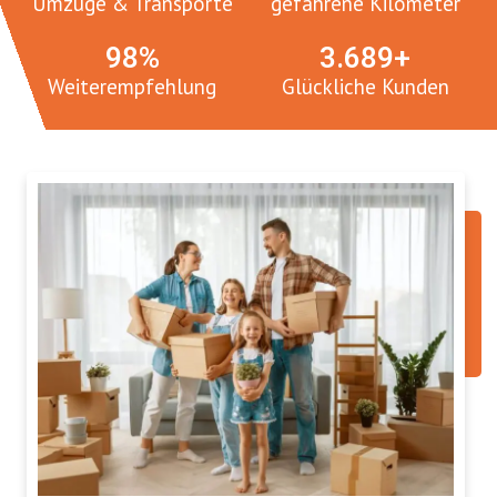
Umzüge & Transporte
gefahrene Kilometer
100
%
3.
765
+
Weiterempfehlung
Glückliche Kunden