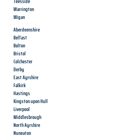
Teesside
Warrington
Wigan
Aberdeenshire
Belfast
Bolton
Bristol
Colchester
Derby
East Ayrshire
Falkirk
Hastings
Kingston upon Hull
Liverpool
Middlesbrough
North Ayrshire
Nuneaton