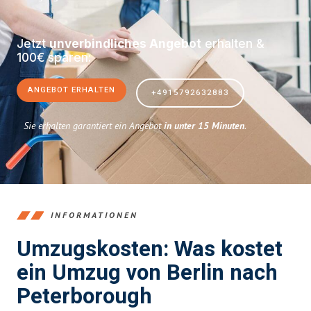
Jetzt
unverbindliches Angebot
erhalten &
100€ sparen:
ANGEBOT ERHALTEN
+4915792632883
Sie erhalten garantiert ein Angebot
in unter 15 Minuten
.
INFORMATIONEN
Umzugskosten: Was kostet
ein Umzug von Berlin nach
Peterborough