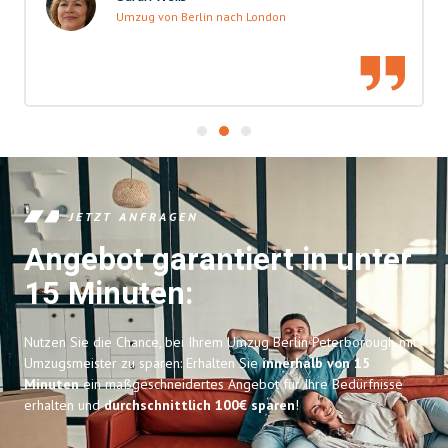
Umzug von Berlin nach London
JETZT ANFRAGEN
Angebot garantiert in unter
15 Minuten:
Nutzen Sie die Chance, bei Ihrem Umzug Berlin Peterborough mit
Umzugsmeister zu sparen: Erhalten Sie
innerhalb von 15
Minuten
ein maßgeschneidertes Angebot für Ihre Bedürfnisse
erhalten und
durchschnittlich 100€ sparen
!