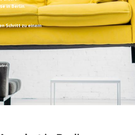
se in Berlin
.
en Schritt zu einem
uten
.