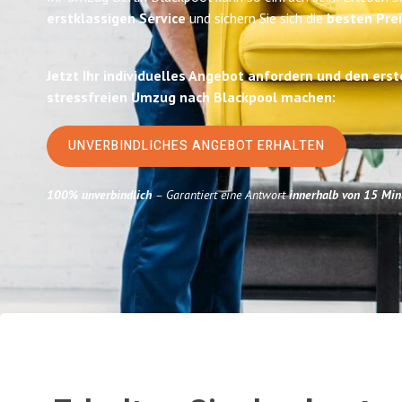
erstklassigen Service
und sichern Sie sich die
besten Prei
Jetzt Ihr individuelles Angebot anfordern und den erst
stressfreien Umzug nach Blackpool machen:
UNVERBINDLICHES ANGEBOT ERHALTEN
100% unverbindlich
– Garantiert eine Antwort
innerhalb von 15 Min