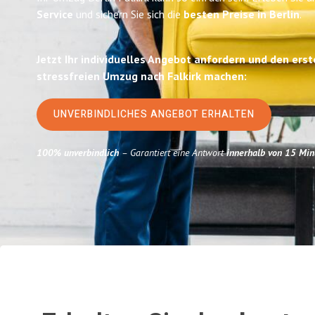
Service
und sichern Sie sich die
besten Preise in Berlin
.
Jetzt Ihr individuelles Angebot anfordern und den erst
stressfreien Umzug nach Falkirk machen:
UNVERBINDLICHES ANGEBOT ERHALTEN
100% unverbindlich
– Garantiert eine Antwort
innerhalb von 15 Min