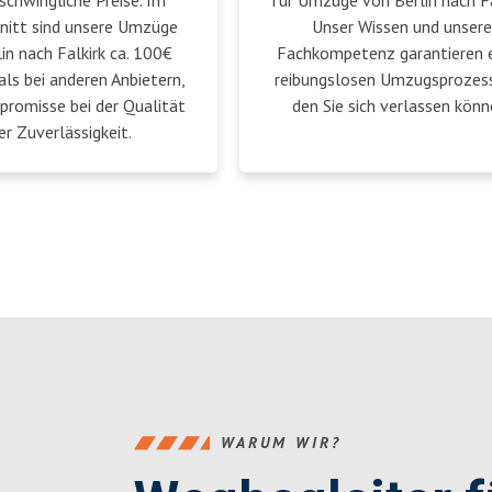
schwingliche Preise. Im
für Umzüge von Berlin nach Fa
nitt sind unsere Umzüge
Unser Wissen und unsere
in nach Falkirk ca. 100€
Fachkompetenz garantieren 
als bei anderen Anbietern,
reibungslosen Umzugsprozess
romisse bei der Qualität
den Sie sich verlassen könn
er Zuverlässigkeit.
WARUM WIR?