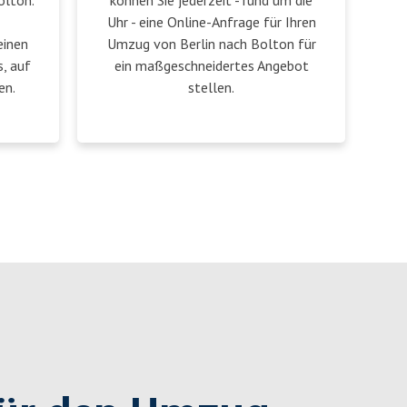
olton.
können Sie jederzeit - rund um die
Uhr - eine Online-Anfrage für Ihren
einen
Umzug von Berlin nach Bolton für
, auf
ein maßgeschneidertes Angebot
en.
stellen.