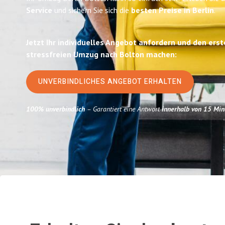
Service
und sichern Sie sich die
besten Preise in Berlin
.
Jetzt Ihr individuelles Angebot anfordern und den erst
stressfreien Umzug nach Bolton machen:
UNVERBINDLICHES ANGEBOT ERHALTEN
100% unverbindlich
– Garantiert eine Antwort
innerhalb von 15 Min