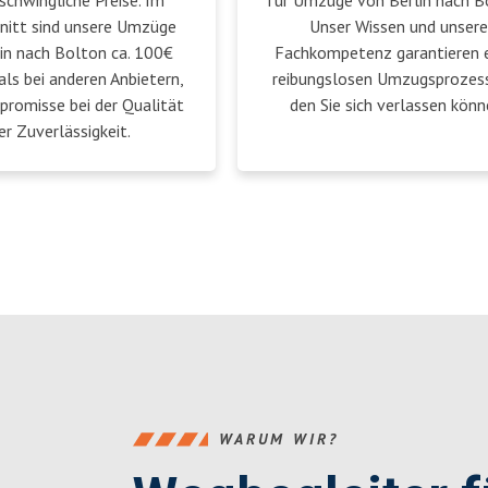
schwingliche Preise. Im
für Umzüge von Berlin nach B
nitt sind unsere Umzüge
Unser Wissen und unsere
in nach Bolton ca. 100€
Fachkompetenz garantieren 
als bei anderen Anbietern,
reibungslosen Umzugsprozess
romisse bei der Qualität
den Sie sich verlassen könn
er Zuverlässigkeit.
WARUM WIR?