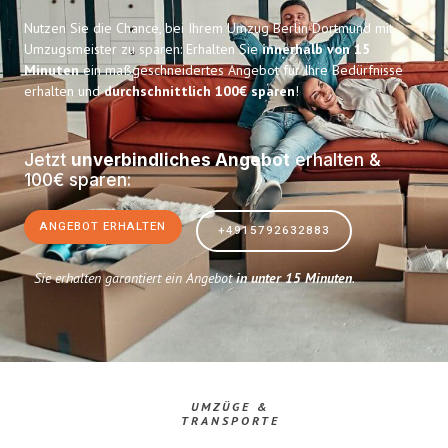
Nutzen Sie die Chance, bei Ihrem Umzug Berlin Dortmund mit
Umzugsmeister zu sparen: Erhalten Sie
innerhalb von 15
Minuten
ein maßgeschneidertes Angebot für Ihre Bedürfnisse
erhalten und
durchschnittlich 100€ sparen
!
Jetzt
unverbindliches Angebot
erhalten &
100€ sparen:
ANGEBOT ERHALTEN
+4915792632883
Sie erhalten garantiert ein Angebot
in unter 15 Minuten
.
UMZÜGE &
TRANSPORTE