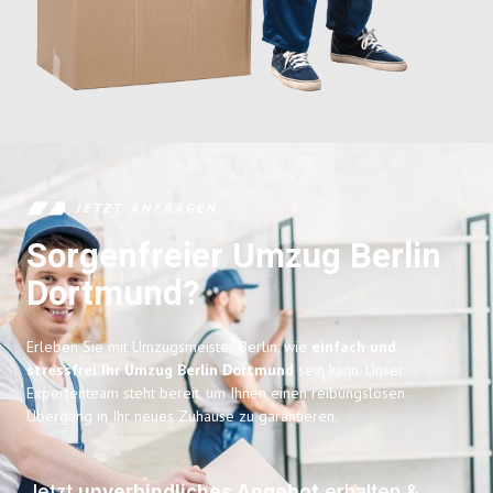
JETZT ANFRAGEN
Sorgenfreier Umzug Berlin
Dortmund?
Erleben Sie mit Umzugsmeister Berlin, wie
einfach und
stressfrei Ihr Umzug Berlin Dortmund
sein kann. Unser
Expertenteam steht bereit, um Ihnen einen reibungslosen
Übergang in Ihr neues Zuhause zu garantieren.
Jetzt
unverbindliches Angebot
erhalten &