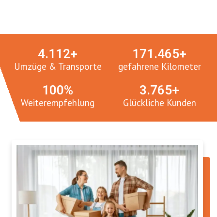
Umzugsmeister in Zahlen:
4.
112
+
171.
465
+
Umzüge & Transporte
gefahrene Kilometer
100
%
3.
765
+
Weiterempfehlung
Glückliche Kunden