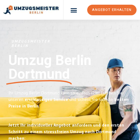
ANGEBOT ERHALTEN
UMZUGSMEISTER
BERLIN
Umzug Berlin
Dortmund
Ihr Umzug Berlin Dortmund kann so einfach sein! Erleben Sie
unseren
erstklassigen Service
und sichern Sie sich die
besten
Preise in Berlin
.
Jetzt Ihr individuelles Angebot anfordern und den ersten
Schritt zu einem stressfreien Umzug nach Dortmund
machen: