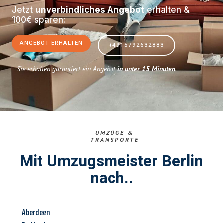
Jetzt
unverbindliches Angebot
erhalten &
100€ sparen:
ANGEBOT ERHALTEN
+4915792632883
Sie erhalten garantiert ein Angebot
in unter 15 Minuten
.
UMZÜGE &
TRANSPORTE
Mit Umzugsmeister Berlin
nach..
Aberdeen