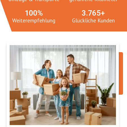
100
%
3.
765
+
Weiterempfehlung
Glückliche Kunden