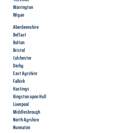
Warrington
Wigan
Aberdeenshire
Belfast
Bolton
Bristol
Colchester
Derby
East Ayrshire
Falkirk
Hastings
Kingston upon Hull
Liverpool
Middlesbrough
North Ayrshire
Nuneaton