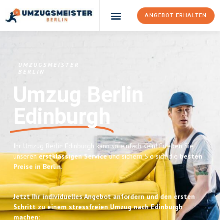
ANGEBOT ERHALTEN
UMZUGSMEISTER
BERLIN
Umzug Berlin
Edinburgh
Ihr Umzug Berlin Edinburgh kann so einfach sein! Erleben Sie
unseren
erstklassigen Service
und sichern Sie sich die
besten
Preise in Berlin
.
Jetzt Ihr individuelles Angebot anfordern und den ersten
Schritt zu einem stressfreien Umzug nach Edinburgh
machen: