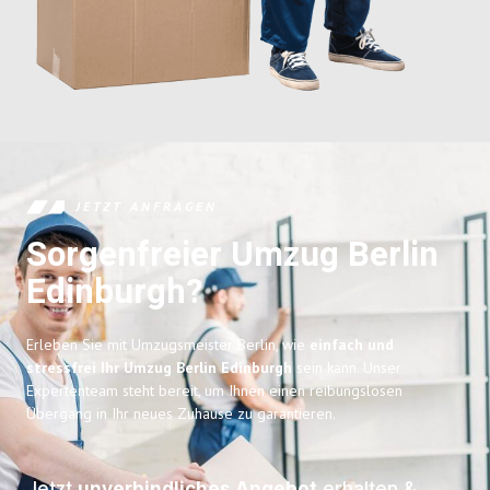
JETZT ANFRAGEN
Sorgenfreier Umzug Berlin
Edinburgh?
Erleben Sie mit Umzugsmeister Berlin, wie
einfach und
stressfrei Ihr Umzug Berlin Edinburgh
sein kann. Unser
Expertenteam steht bereit, um Ihnen einen reibungslosen
Übergang in Ihr neues Zuhause zu garantieren.
Jetzt
unverbindliches Angebot
erhalten &