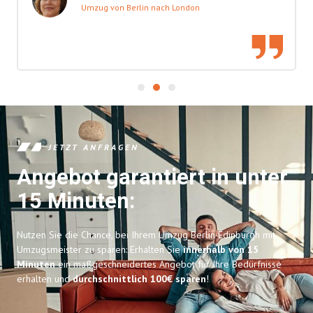
Umzug von Berlin nach London
JETZT ANFRAGEN
Angebot garantiert in unter
15 Minuten:
Nutzen Sie die Chance, bei Ihrem Umzug Berlin Edinburgh mit
Umzugsmeister zu sparen: Erhalten Sie
innerhalb von 15
Minuten
ein maßgeschneidertes Angebot für Ihre Bedürfnisse
erhalten und
durchschnittlich 100€ sparen
!