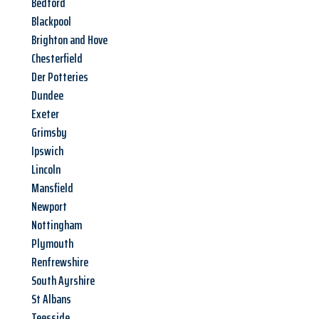
Bedford
Blackpool
Brighton and Hove
Chesterfield
Der Potteries
Dundee
Exeter
Grimsby
Ipswich
Lincoln
Mansfield
Newport
Nottingham
Plymouth
Renfrewshire
South Ayrshire
St Albans
Teesside