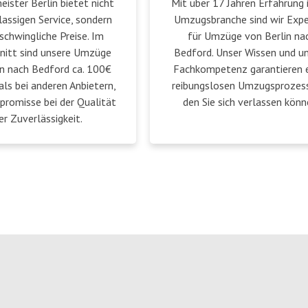
ster Berlin bietet nicht
Mit über 17 Jahren Erfahrung 
lassigen Service, sondern
Umzugsbranche sind wir Exp
schwingliche Preise. Im
für Umzüge von Berlin na
nitt sind unsere Umzüge
Bedford. Unser Wissen und u
in nach Bedford ca. 100€
Fachkompetenz garantieren 
als bei anderen Anbietern,
reibungslosen Umzugsprozess
romisse bei der Qualität
den Sie sich verlassen könn
er Zuverlässigkeit.