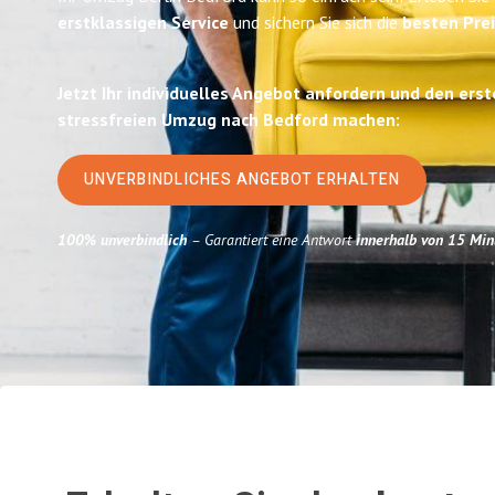
erstklassigen Service
und sichern Sie sich die
besten Prei
Jetzt Ihr individuelles Angebot anfordern und den erst
stressfreien Umzug nach Bedford machen:
UNVERBINDLICHES ANGEBOT ERHALTEN
100% unverbindlich
– Garantiert eine Antwort
innerhalb von 15 Min