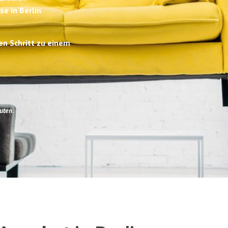
se in Berlin
.
en Schritt zu einem
uten
.