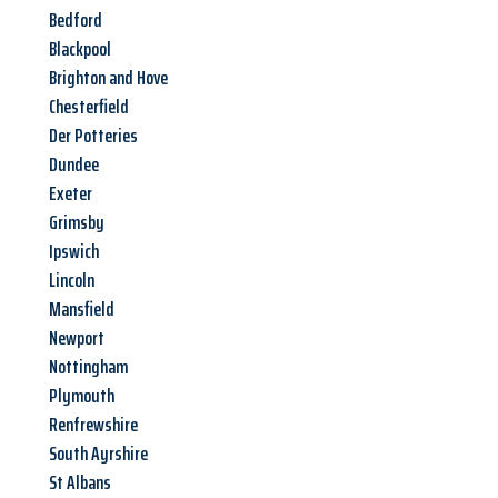
Bedford
Blackpool
Brighton and Hove
Chesterfield
Der Potteries
Dundee
Exeter
Grimsby
Ipswich
Lincoln
Mansfield
Newport
Nottingham
Plymouth
Renfrewshire
South Ayrshire
St Albans