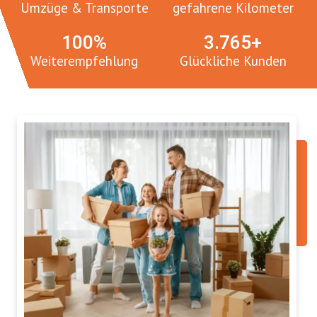
Umzüge & Transporte
gefahrene Kilometer
100
%
3.
765
+
Weiterempfehlung
Glückliche Kunden