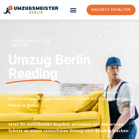
ANGEBOT ERHALTEN
UMZUGSMEISTER
BERLIN
Umzug Berlin
Reading
Ihr Umzug Berlin Reading kann so einfach sein! Erleben Sie
unseren
erstklassigen Service
und sichern Sie sich die
besten
Preise in Berlin
.
Jetzt Ihr individuelles Angebot anfordern und den ersten
Schritt zu einem stressfreien Umzug nach Reading machen: