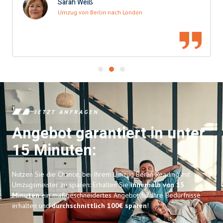
Sarah Weiß
Umzug von Berlin nach London
JETZT ANFRAGEN
Angebot garantiert in unter
15 Minuten:
Nutzen Sie die Chance, bei Ihrem Umzug Berlin Reading mit
Umzugsmeister zu sparen: Erhalten Sie
innerhalb von 15
Minuten
ein maßgeschneidertes Angebot für Ihre Bedürfnisse
erhalten und
durchschnittlich 100€ sparen
!