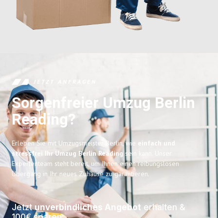
JETZT ANFRAGEN
Sorgenfreier Umzug Berlin
Reading?
Erleben Sie mit Umzugsmeister Berlin, wie
einfach und
stressfrei Ihr Umzug Berlin Reading
sein kann. Unser
Expertenteam steht bereit, um Ihnen einen reibungslosen
Übergang in Ihr neues Zuhause zu garantieren.
Jetzt
unverbindliches Angebot
erhalten &
100€ sparen: