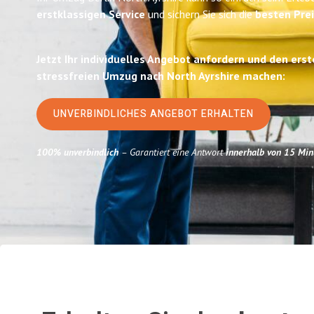
erstklassigen Service
und sichern Sie sich die
besten Prei
Jetzt Ihr individuelles Angebot anfordern und den erst
stressfreien Umzug nach North Ayrshire machen:
UNVERBINDLICHES ANGEBOT ERHALTEN
100% unverbindlich
– Garantiert eine Antwort
innerhalb von 15 Min