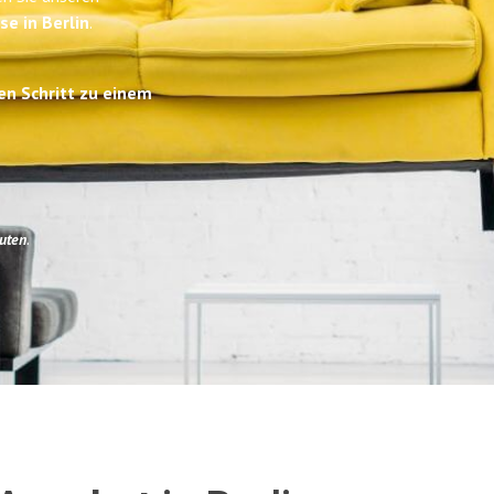
se in Berlin
.
en Schritt zu einem
uten
.