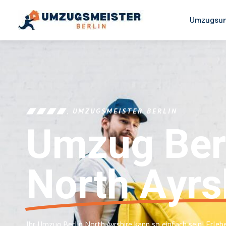
Umzugsun
UMZUGSMEISTER BERLIN
Umzug Ber
North Ayrs
Ihr Umzug Berlin North Ayrshire kann so einfach sein! Erleb