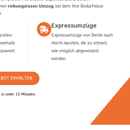
inen
reibungslosen Umzug
, bei dem Ihre Bedürfnisse
.
Expressumzüge
rshire:
Expressumzüge von Berlin nach
nnerhalb
North Ayrshire, die so schnell
ropaweit
wie möglich abgewickelt
werden.
EBOT ERHALTEN
t
in unter 15 Minuten
.