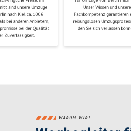
schwingliche Preise. Im
für Umzüge von Berlin nach K
nitt sind unsere Umzüge
Unser Wissen und unsere
rlin nach Kiel ca. 100€
Fachkompetenz garantieren 
als bei anderen Anbietern,
reibungslosen Umzugsprozess
romisse bei der Qualität
den Sie sich verlassen könn
er Zuverlässigkeit.
WARUM WIR?