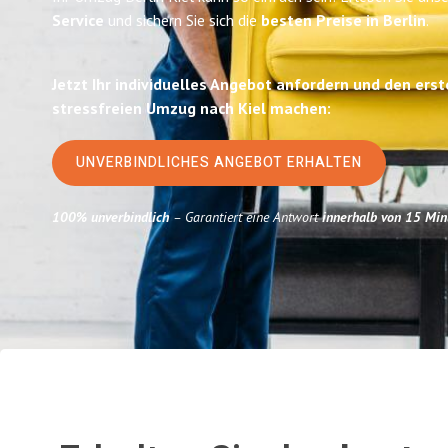
Service
und sichern Sie sich die
besten Preise in Berlin
.
Jetzt Ihr individuelles Angebot anfordern und den erst
stressfreien Umzug nach Kiel machen:
UNVERBINDLICHES ANGEBOT ERHALTEN
100% unverbindlich
– Garantiert eine Antwort
innerhalb von 15 Min