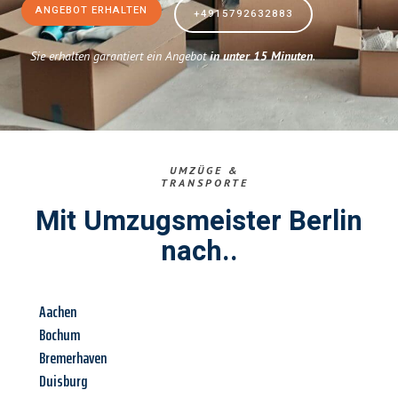
ANGEBOT ERHALTEN
+4915792632883
Sie erhalten garantiert ein Angebot
in unter 15 Minuten
.
UMZÜGE &
TRANSPORTE
Mit Umzugsmeister Berlin
nach..
Aachen
Bochum
Bremerhaven
Duisburg