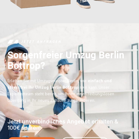
JETZT ANFRAGEN
Sorgenfreier Umzug Berlin
Bottrop?
Erleben Sie mit Umzugsmeister Berlin, wie
einfach und
stressfrei Ihr Umzug Berlin Bottrop
sein kann. Unser
Expertenteam steht bereit, um Ihnen einen reibungslosen
Übergang in Ihr neues Zuhause zu garantieren.
Jetzt
unverbindliches Angebot
erhalten &
100€ sparen: