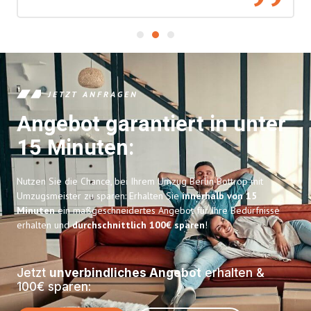
JETZT ANFRAGEN
Angebot garantiert in unter
15 Minuten:
Nutzen Sie die Chance, bei Ihrem Umzug Berlin Bottrop mit
Umzugsmeister zu sparen: Erhalten Sie
innerhalb von 15
Minuten
ein maßgeschneidertes Angebot für Ihre Bedürfnisse
erhalten und
durchschnittlich 100€ sparen
!
Jetzt
unverbindliches Angebot
erhalten &
100€ sparen: