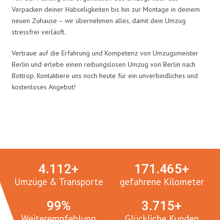
Verpacken deiner Habseligkeiten bis hin zur Montage in deinem
neuen Zuhause – wir übernehmen alles, damit dein Umzug
stressfrei verläuft.
Vertraue auf die Erfahrung und Kompetenz von Umzugsmeister
Berlin und erlebe einen reibungslosen Umzug von Berlin nach
Bottrop. Kontaktiere uns noch heute für ein unverbindliches und
kostenloses Angebot!
Umzugsmeister in Zahlen:
4.
112
+
171.
465
+
Umzüge & Transporte
gefahrene Kilometer
100
%
3.
765
+
Weiterempfehlung
Glückliche Kunden