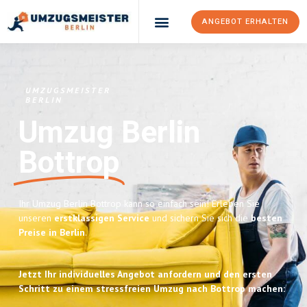
ANGEBOT ERHALTEN
UMZUGSMEISTER
BERLIN
Umzug Berlin
Bottrop
Ihr Umzug Berlin Bottrop kann so einfach sein! Erleben Sie
unseren
erstklassigen Service
und sichern Sie sich die
besten
Preise in Berlin
.
Jetzt Ihr individuelles Angebot anfordern und den ersten
Schritt zu einem stressfreien Umzug nach Bottrop machen: