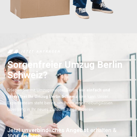
JETZT ANFRAGEN
Sorgenfreier Umzug Berlin
Schweiz?
Erleben Sie mit Umzugsmeister Berlin, wie
einfach und
stressfrei Ihr Umzug Berlin Schweiz
sein kann. Unser
Expertenteam steht bereit, um Ihnen einen reibungslosen
Übergang in Ihr neues Zuhause zu garantieren.
Jetzt
unverbindliches Angebot
erhalten &
100€ sparen: