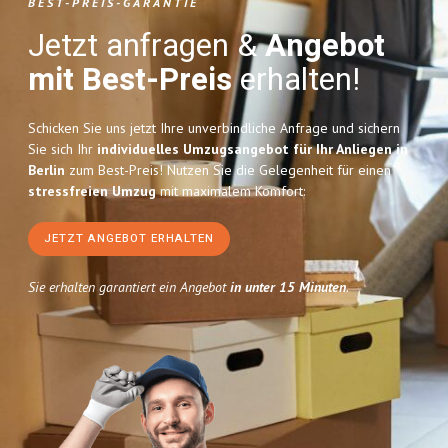
BEST-PREIS-GARANTIE
Jetzt anfragen &
Angebot
mit Best-Preis
erhalten!
Schicken Sie uns jetzt Ihre unverbindliche Anfrage und sichern
Sie sich Ihr
individuelles Umzugsangebot für Ihr Anliegen in
Berlin
zum Best-Preis! Nutzen Sie die Gelegenheit für einen
stressfreien Umzug
mit maximalem Komfort:
JETZT ANGEBOT ERHALTEN
Sie erhalten garantiert ein Angebot
in unter 15 Minuten
.