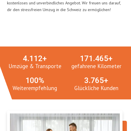
kostenloses und unverbindliches Angebot. Wir freuen uns darauf,
dir den stressfreien Umzug in die Schweiz zu ermöglichen!
Umzugsmeister in Zahlen:
4.
112
+
171.
465
+
Umzüge & Transporte
gefahrene Kilometer
100
%
3.
765
+
Weiterempfehlung
Glückliche Kunden