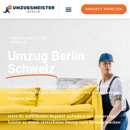
ANGEBOT ERHALTEN
UMZUGSMEISTER
BERLIN
Umzug Berlin
Schweiz
Ihr Umzug Berlin Schweiz kann so einfach sein! Erleben Sie
unseren
erstklassigen Service
und sichern Sie sich die
besten
Preise in Berlin
.
Jetzt Ihr individuelles Angebot anfordern und den ersten
Schritt zu einem stressfreien Umzug nach Schweiz machen: