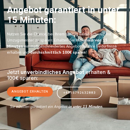
Angebot garantiert in unter
15 Minuten:
Nutzen Sie die Chance, bei Ihrem Umzug Berlin Schweiz mit
Umzugsmeister zu sparen: Erhalten Sie
innerhalb von 15
Minuten
ein maßgeschneidertes Angebot für Ihre Bedürfnisse
erhalten und
durchschnittlich 100€ sparen
!
Jetzt
unverbindliches Angebot
erhalten &
100€ sparen:
ANGEBOT ERHALTEN
+4915792632883
Sie erhalten garantiert ein Angebot
in unter 15 Minuten
.