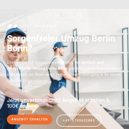
JETZT ANFRAGEN
Sorgenfreier Umzug Berlin
Bonn?
Erleben Sie mit Umzugsmeister Berlin, wie
einfach und
stressfrei Ihr Umzug Berlin Bonn
sein kann. Unser Expertenteam
steht bereit, um Ihnen einen reibungslosen Übergang in Ihr neues
Zuhause zu garantieren.
Jetzt
unverbindliches Angebot
erhalten &
100€ sparen:
ANGEBOT ERHALTEN
+4915792632883