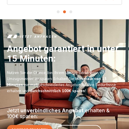
JETZT ANFRAGEN
Angebot garantiert in unter
15 Minuten:
Nutzen Sie die Chance, bei Ihrem Umzug Berlin Bonn mit
Umzugsmeister zu sparen: Erhalten Sie
innerhalb von 15
Minuten
ein maßgeschneidertes Angebot für Ihre Bedürfnisse
erhalten und
durchschnittlich 100€ sparen
!
Jetzt
unverbindliches Angebot
erhalten &
100€ sparen: