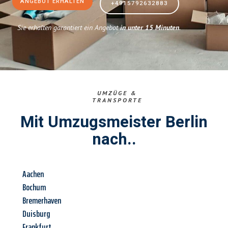
ANGEBOT ERHALTEN
+4915792632883
Sie erhalten garantiert ein Angebot
in unter 15 Minuten
.
UMZÜGE &
TRANSPORTE
Mit Umzugsmeister Berlin
nach..
Aachen
Bochum
Bremerhaven
Duisburg
Frankfurt