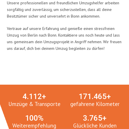
Unsere professionellen und freundlichen Umzugshelfer arbeiten
sorgfältig und zuverlässig, um sicherzustellen, dass all deine
Besitztümer sicher und unversehrt in Bonn ankommen.
Vertraue auf unsere Erfahrung und genieße einen stressfreien
Umzug von Berlin nach Bonn. Kontaktiere uns noch heute und lass
uns gemeinsam dein Umzugsprojekt in Angriff nehmen. Wir freuen
uns darauf, dich bei deinem Umzug begleiten zu dürfen!
Umzugsmeister in Zahlen:
4.
112
+
171.
465
+
Umzüge & Transporte
gefahrene Kilometer
100
%
3.
765
+
Weiterempfehlung
Glückliche Kunden