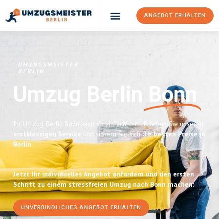
ANGEBOT ERHALTEN
UMZUGSMEISTER
BERLIN
Umzug Berlin
Bonn
Ihr Umzug Berlin Bonn kann so einfach sein! Erleben Sie unseren
erstklassigen Service
und sichern Sie sich die
besten Preise in
Berlin
.
Jetzt Ihr individuelles Angebot anfordern und den ersten
Schritt zu einem stressfreien Umzug nach Bonn machen:
UNVERBINDLICHES ANGEBOT ERHALTEN