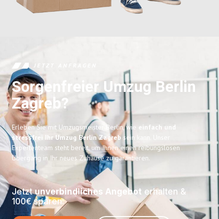
JETZT ANFRAGEN
Sorgenfreier Umzug Berlin
Zagreb?
Erleben Sie mit Umzugsmeister Berlin, wie
einfach und
stressfrei Ihr Umzug Berlin Zagreb
sein kann. Unser
Expertenteam steht bereit, um Ihnen einen reibungslosen
Übergang in Ihr neues Zuhause zu garantieren.
Jetzt
unverbindliches Angebot
erhalten &
100€ sparen: