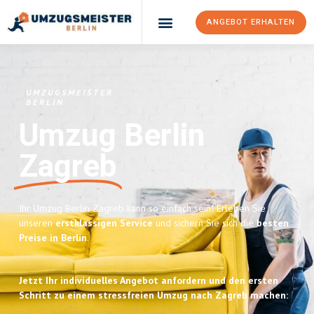
ANGEBOT ERHALTEN
UMZUGSMEISTER
BERLIN
Umzug Berlin
Zagreb
Ihr Umzug Berlin Zagreb kann so einfach sein! Erleben Sie
unseren
erstklassigen Service
und sichern Sie sich die
besten
Preise in Berlin
.
Jetzt Ihr individuelles Angebot anfordern und den ersten
Schritt zu einem stressfreien Umzug nach Zagreb machen: