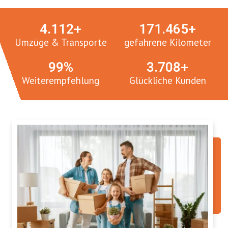
4.
112
+
171.
465
+
Umzüge & Transporte
gefahrene Kilometer
100
%
3.
765
+
Weiterempfehlung
Glückliche Kunden