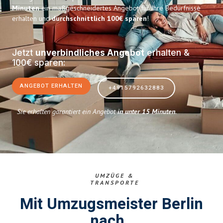
Minuten
ein maßgeschneidertes Angebot für Ihre Bedürfnisse
erhalten und
durchschnittlich 100€ sparen
!
Jetzt
unverbindliches Angebot
erhalten &
100€ sparen:
ANGEBOT ERHALTEN
+4915792632883
Sie erhalten garantiert ein Angebot
in unter 15 Minuten
.
UMZÜGE &
TRANSPORTE
Mit Umzugsmeister Berlin
nach..