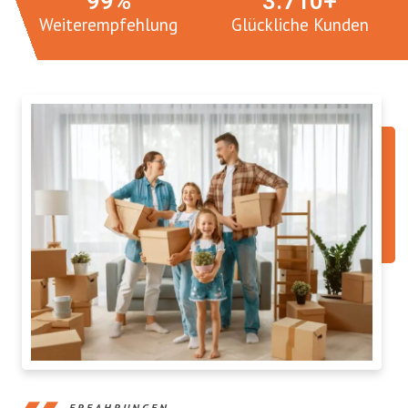
100
%
3.
765
+
Weiterempfehlung
Glückliche Kunden
ERFAHRUNGEN