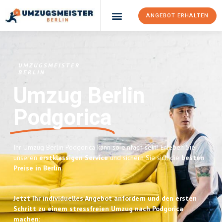
ANGEBOT ERHALTEN
UMZUGSMEISTER
BERLIN
Umzug Berlin
Podgorica
Ihr Umzug Berlin Podgorica kann so einfach sein! Erleben Sie
unseren
erstklassigen Service
und sichern Sie sich die
besten
Preise in Berlin
.
Jetzt Ihr individuelles Angebot anfordern und den ersten
Schritt zu einem stressfreien Umzug nach Podgorica
machen: