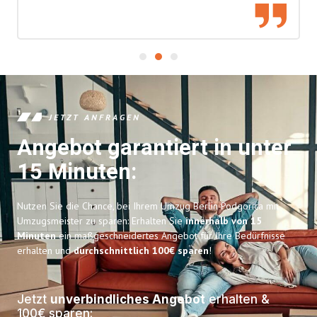
JETZT ANFRAGEN
Angebot garantiert in unter
15 Minuten:
Nutzen Sie die Chance, bei Ihrem Umzug Berlin Podgorica mit
Umzugsmeister zu sparen: Erhalten Sie
innerhalb von 15
Minuten
ein maßgeschneidertes Angebot für Ihre Bedürfnisse
erhalten und
durchschnittlich 100€ sparen
!
Jetzt
unverbindliches Angebot
erhalten &
100€ sparen: