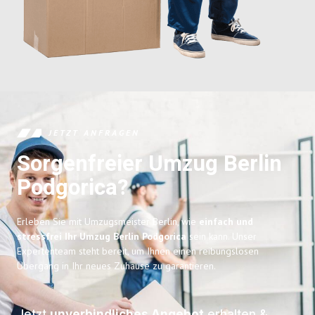
JETZT ANFRAGEN
Sorgenfreier Umzug Berlin
Podgorica?
Erleben Sie mit Umzugsmeister Berlin, wie
einfach und
stressfrei Ihr Umzug Berlin Podgorica
sein kann. Unser
Expertenteam steht bereit, um Ihnen einen reibungslosen
Übergang in Ihr neues Zuhause zu garantieren.
Jetzt
unverbindliches Angebot
erhalten &