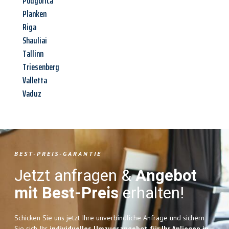
Podgorica
Planken
Riga
Shauliai
Tallinn
Triesenberg
Valletta
Vaduz
BEST-PREIS-GARANTIE
Jetzt anfragen &
Angebot
mit Best-Preis
erhalten!
Schicken Sie uns jetzt Ihre unverbindliche Anfrage und sichern
Sie sich Ihr
individuelles Umzugsangebot für Ihr Anliegen in