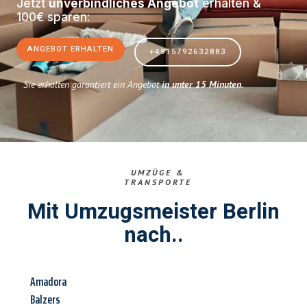
Jetzt
unverbindliches Angebot
erhalten &
100€ sparen:
ANGEBOT ERHALTEN
+4915792632883
Sie erhalten garantiert ein Angebot
in unter 15 Minuten
.
UMZÜGE &
TRANSPORTE
Mit Umzugsmeister Berlin
nach..
Amadora
Balzers