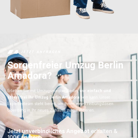
JETZT ANFRAGEN
Sorgenfreier Umzug Berlin
Amadora?
Erleben Sie mit Umzugsmeister Berlin, wie
einfach und
stressfrei Ihr Umzug Berlin Amadora
sein kann. Unser
Expertenteam steht bereit, um Ihnen einen reibungslosen
Übergang in Ihr neues Zuhause zu garantieren.
Jetzt
unverbindliches Angebot
erhalten &
100€ sparen: