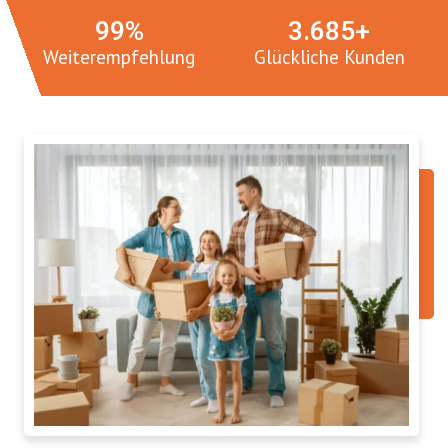
100
%
3.
765
+
Weiterempfehlung
Glückliche Kunden