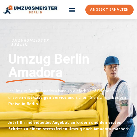
ANGEBOT ERHALTEN
UMZUGSMEISTER
BERLIN
Umzug Berlin
Amadora
Ihr Umzug Berlin Amadora kann so einfach sein! Erleben Sie
unseren
erstklassigen Service
und sichern Sie sich die
besten
Preise in Berlin
.
Jetzt Ihr individuelles Angebot anfordern und den ersten
Schritt zu einem stressfreien Umzug nach Amadora machen: