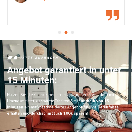
JETZT ANFRAGEN
Angebot garantiert in unter
15 Minuten:
Nutzen Sie die Chance, bei Ihrem Umzug Berlin Amadora mit
Umzugsmeister zu sparen: Erhalten Sie
innerhalb von 15
Minuten
ein maßgeschneidertes Angebot für Ihre Bedürfnisse
erhalten und
durchschnittlich 100€ sparen
!