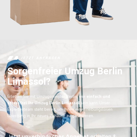
JETZT ANFRAGEN
Sorgenfreier Umzug Berlin
Limassol?
Erleben Sie mit Umzugsmeister Berlin, wie
einfach und
stressfrei Ihr Umzug Berlin Limassol
sein kann. Unser
Expertenteam steht bereit, um Ihnen einen reibungslosen
Übergang in Ihr neues Zuhause zu garantieren.
Jetzt
unverbindliches Angebot
erhalten &