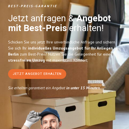
BEST-PREIS-GARANTIE
Jetzt anfragen &
Angebot
mit Best-Preis
erhalten!
Schicken Sie uns jetzt Ihre unverbindliche Anfrage und sichern
Sie sich Ihr
individuelles Umzugsangebot für Ihr Anliegen in
Berlin
zum Best-Preis! Nutzen Sie die Gelegenheit für einen
stressfreien Umzug
mit maximalem Komfort:
JETZT ANGEBOT ERHALTEN
Sie erhalten garantiert ein Angebot
in unter 15 Minuten
.