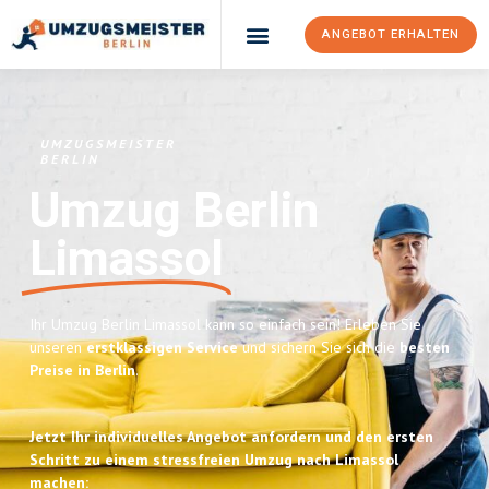
ANGEBOT ERHALTEN
UMZUGSMEISTER
BERLIN
Umzug Berlin
Limassol
Ihr Umzug Berlin Limassol kann so einfach sein! Erleben Sie
unseren
erstklassigen Service
und sichern Sie sich die
besten
Preise in Berlin
.
Jetzt Ihr individuelles Angebot anfordern und den ersten
Schritt zu einem stressfreien Umzug nach Limassol
machen: