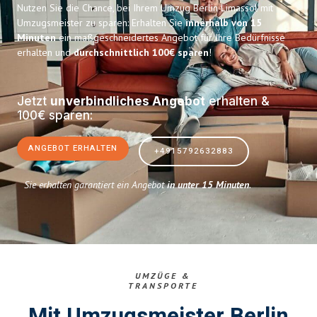
Nutzen Sie die Chance, bei Ihrem Umzug Berlin Limassol mit
Umzugsmeister zu sparen: Erhalten Sie
innerhalb von 15
Minuten
ein maßgeschneidertes Angebot für Ihre Bedürfnisse
erhalten und
durchschnittlich 100€ sparen
!
Jetzt
unverbindliches Angebot
erhalten &
100€ sparen:
ANGEBOT ERHALTEN
+4915792632883
Sie erhalten garantiert ein Angebot
in unter 15 Minuten
.
UMZÜGE &
TRANSPORTE
Mit Umzugsmeister Berlin