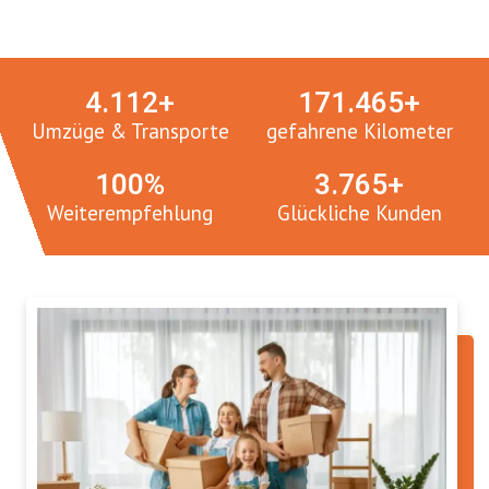
Umzugsmeister in Zahlen:
4.
112
+
171.
465
+
Umzüge & Transporte
gefahrene Kilometer
100
%
3.
765
+
Weiterempfehlung
Glückliche Kunden