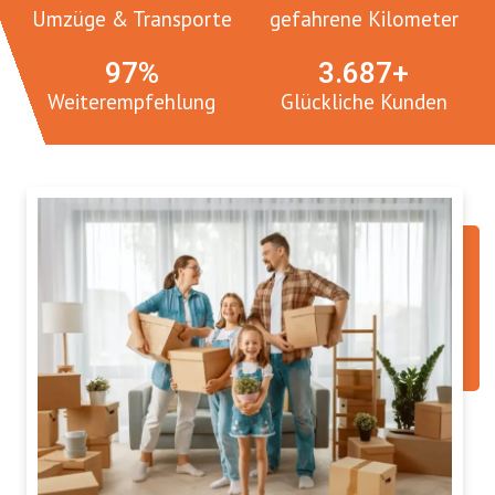
Umzüge & Transporte
gefahrene Kilometer
100
%
3.
765
+
Weiterempfehlung
Glückliche Kunden