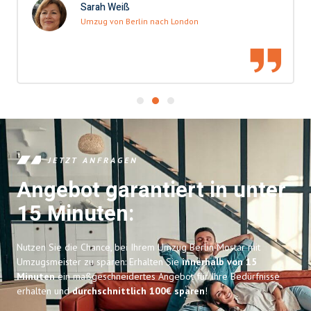
Sarah Weiß
Umzug von Berlin nach London
JETZT ANFRAGEN
Angebot garantiert in unter
15 Minuten:
Nutzen Sie die Chance, bei Ihrem Umzug Berlin Mostar mit
Umzugsmeister zu sparen: Erhalten Sie
innerhalb von 15
Minuten
ein maßgeschneidertes Angebot für Ihre Bedürfnisse
erhalten und
durchschnittlich 100€ sparen
!