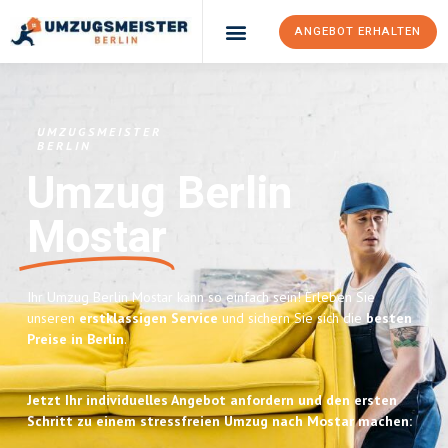
ANGEBOT ERHALTEN
UMZUGSMEISTER
BERLIN
Umzug Berlin
Mostar
Ihr Umzug Berlin Mostar kann so einfach sein! Erleben Sie
unseren
erstklassigen Service
und sichern Sie sich die
besten
Preise in Berlin
.
Jetzt Ihr individuelles Angebot anfordern und den ersten
Schritt zu einem stressfreien Umzug nach Mostar machen: