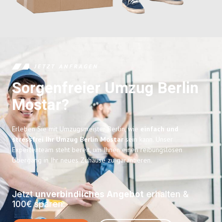
JETZT ANFRAGEN
Sorgenfreier Umzug Berlin
Mostar?
Erleben Sie mit Umzugsmeister Berlin, wie
einfach und
stressfrei Ihr Umzug Berlin Mostar
sein kann. Unser
Expertenteam steht bereit, um Ihnen einen reibungslosen
Übergang in Ihr neues Zuhause zu garantieren.
Jetzt
unverbindliches Angebot
erhalten &
100€ sparen: