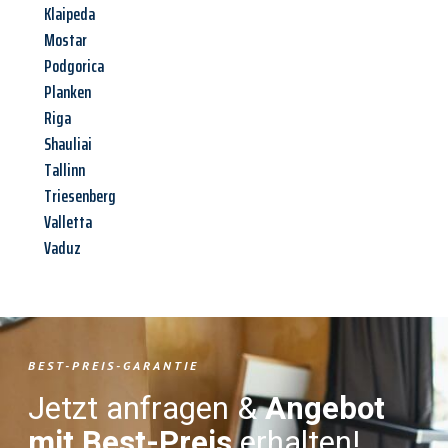
Klaipeda
Mostar
Podgorica
Planken
Riga
Shauliai
Tallinn
Triesenberg
Valletta
Vaduz
BEST-PREIS-GARANTIE
Jetzt anfragen &
Angebot
mit Best-Preis
erhalten!