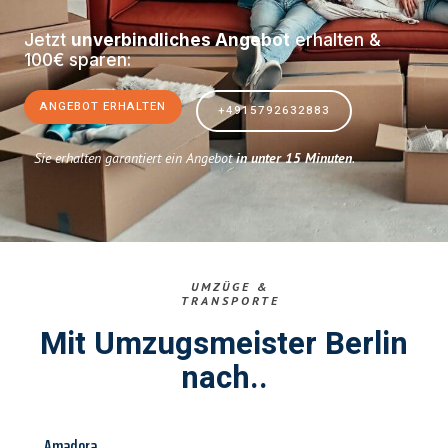
Jetzt
unverbindliches Angebot
erhalten &
100€ sparen:
ANGEBOT ERHALTEN
+4915792632883
Sie erhalten garantiert ein Angebot
in unter 15 Minuten
.
UMZÜGE &
TRANSPORTE
Mit Umzugsmeister Berlin
nach..
Amadora