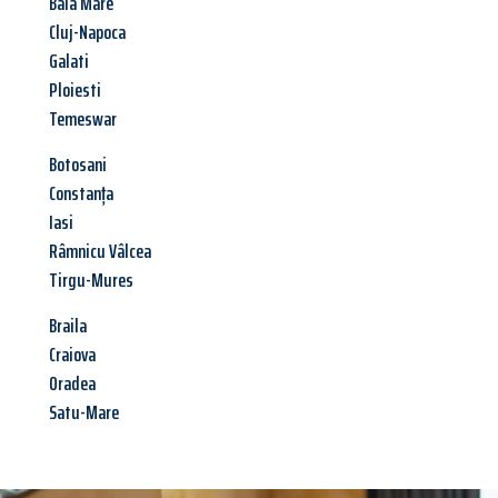
Baia Mare
Cluj-Napoca
Galati
Ploiesti
Temeswar
Botosani
Constanța
Iasi
Râmnicu Vâlcea
Tirgu-Mures
Braila
Craiova
Oradea
Satu-Mare