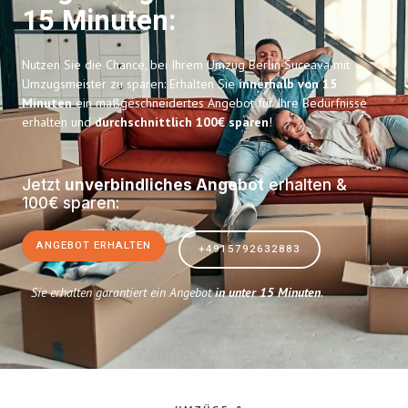
15 Minuten:
Nutzen Sie die Chance, bei Ihrem Umzug Berlin Suceava mit
Umzugsmeister zu sparen: Erhalten Sie
innerhalb von 15
Minuten
ein maßgeschneidertes Angebot für Ihre Bedürfnisse
erhalten und
durchschnittlich 100€ sparen
!
Jetzt
unverbindliches Angebot
erhalten &
100€ sparen:
ANGEBOT ERHALTEN
+4915792632883
Sie erhalten garantiert ein Angebot
in unter 15 Minuten
.