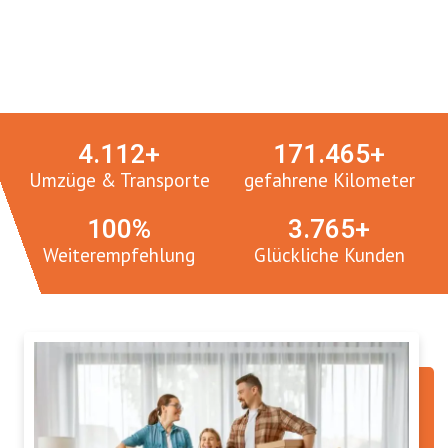
Umzugsmeister in Zahlen:
4.
112
+
171.
465
+
Umzüge & Transporte
gefahrene Kilometer
100
%
3.
765
+
Weiterempfehlung
Glückliche Kunden