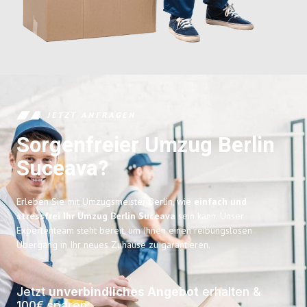
JETZT ANFRAGEN
Sorgenfreier Umzug Berlin
Suceava?
Erleben Sie mit Umzugsmeister Berlin, wie
einfach und
stressfrei Ihr Umzug Berlin Suceava
sein kann. Unser
Expertenteam steht bereit, um Ihnen einen reibungslosen
Übergang in Ihr neues Zuhause zu garantieren.
Jetzt
unverbindliches Angebot
erhalten &
100€ sparen: