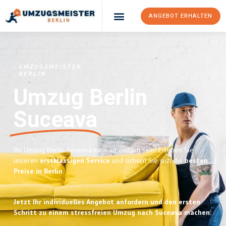
ANGEBOT ERHALTEN
UMZUGSMEISTER
BERLIN
Umzug Berlin
Suceava
Ihr Umzug Berlin Suceava kann so einfach sein! Erleben Sie
unseren
erstklassigen Service
und sichern Sie sich die
besten
Preise in Berlin
.
Jetzt Ihr individuelles Angebot anfordern und den ersten
Schritt zu einem stressfreien Umzug nach Suceava machen: