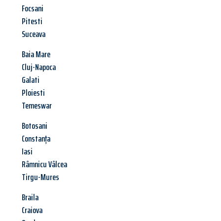
Focsani
Pitesti
Suceava
Baia Mare
Cluj-Napoca
Galati
Ploiesti
Temeswar
Botosani
Constanța
Iasi
Râmnicu Vâlcea
Tirgu-Mures
Braila
Craiova