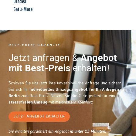
Oradea
Satu-Mare
BEST-PREIS-GARANTIE
Jetzt anfragen &
Angebot
mit Best-Preis
erhalten!
Schicken Sie uns jetzt Ihre unverbindliche Anfrage und sichern
Sie sich Ihr
individuelles Umzugsangebot für Ihr Anliegen in
Berlin
zum Best-Preis! Nutzen Sie die Gelegenheit für einen
stressfreien Umzug
mit maximalem Komfort:
JETZT ANGEBOT ERHALTEN
Sie erhalten garantiert ein Angebot
in unter 15 Minuten
.