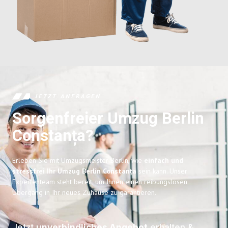
JETZT ANFRAGEN
Sorgenfreier Umzug Berlin
Constanța?
Erleben Sie mit Umzugsmeister Berlin, wie
einfach und
stressfrei Ihr Umzug Berlin Constanța
sein kann. Unser
Expertenteam steht bereit, um Ihnen einen reibungslosen
Übergang in Ihr neues Zuhause zu garantieren.
Jetzt
unverbindliches Angebot
erhalten &