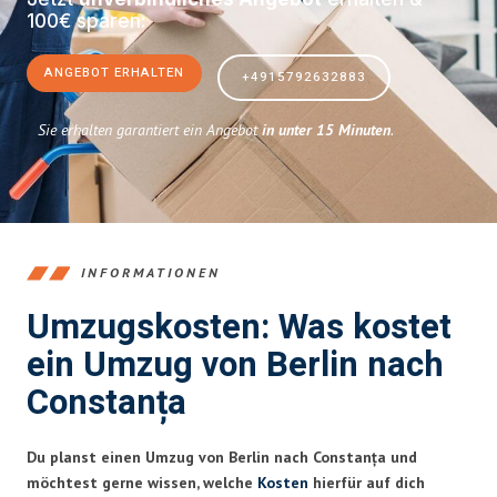
100€ sparen:
ANGEBOT ERHALTEN
+4915792632883
Sie erhalten garantiert ein Angebot
in unter 15 Minuten
.
INFORMATIONEN
Umzugskosten: Was kostet
ein Umzug von Berlin nach
Constanța
Du planst einen Umzug von Berlin nach Constanța und
möchtest gerne wissen, welche
Kosten
hierfür auf dich