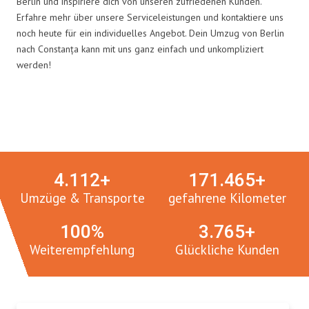
Berlin und inspiriere dich von unseren zufriedenen Kunden.
Erfahre mehr über unsere Serviceleistungen und kontaktiere uns
noch heute für ein individuelles Angebot. Dein Umzug von Berlin
nach Constanța kann mit uns ganz einfach und unkompliziert
werden!
Umzugsmeister in Zahlen:
4.
112
+
171.
465
+
Umzüge & Transporte
gefahrene Kilometer
100
%
3.
765
+
Weiterempfehlung
Glückliche Kunden