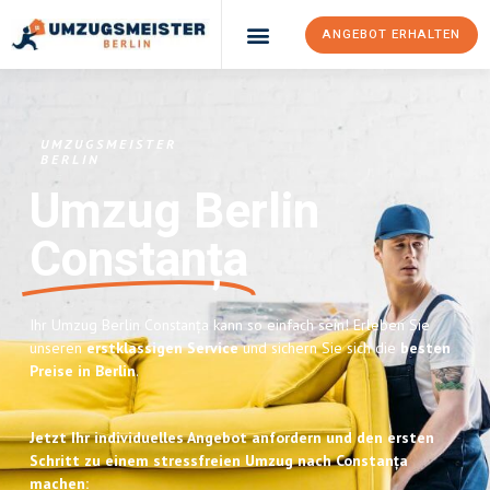
ANGEBOT ERHALTEN
UMZUGSMEISTER
BERLIN
Umzug Berlin
Constanța
Ihr Umzug Berlin Constanța kann so einfach sein! Erleben Sie
unseren
erstklassigen Service
und sichern Sie sich die
besten
Preise in Berlin
.
Jetzt Ihr individuelles Angebot anfordern und den ersten
Schritt zu einem stressfreien Umzug nach Constanța
machen: