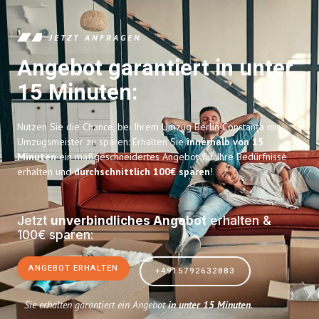
JETZT ANFRAGEN
Angebot garantiert in unter
15 Minuten:
Nutzen Sie die Chance, bei Ihrem Umzug Berlin Constanța mit
Umzugsmeister zu sparen: Erhalten Sie
innerhalb von 15
Minuten
ein maßgeschneidertes Angebot für Ihre Bedürfnisse
erhalten und
durchschnittlich 100€ sparen
!
Jetzt
unverbindliches Angebot
erhalten &
100€ sparen:
ANGEBOT ERHALTEN
+4915792632883
Sie erhalten garantiert ein Angebot
in unter 15 Minuten
.