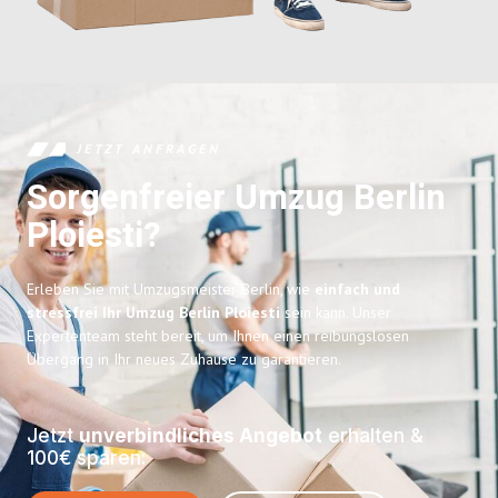
JETZT ANFRAGEN
Sorgenfreier Umzug Berlin
Ploiesti?
Erleben Sie mit Umzugsmeister Berlin, wie
einfach und
stressfrei Ihr Umzug Berlin Ploiesti
sein kann. Unser
Expertenteam steht bereit, um Ihnen einen reibungslosen
Übergang in Ihr neues Zuhause zu garantieren.
Jetzt
unverbindliches Angebot
erhalten &
100€ sparen: