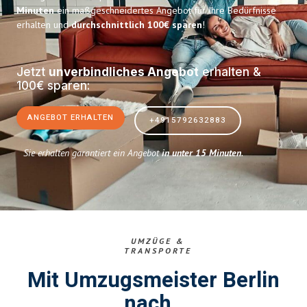
Minuten
ein maßgeschneidertes Angebot für Ihre Bedürfnisse
erhalten und
durchschnittlich 100€ sparen
!
Jetzt
unverbindliches Angebot
erhalten &
100€ sparen:
ANGEBOT ERHALTEN
+4915792632883
Sie erhalten garantiert ein Angebot
in unter 15 Minuten
.
UMZÜGE &
TRANSPORTE
Mit Umzugsmeister Berlin
nach..