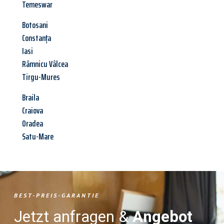
Temeswar
Botosani
Constanța
Iasi
Râmnicu Vâlcea
Tirgu-Mures
Braila
Craiova
Oradea
Satu-Mare
BEST-PREIS-GARANTIE
Jetzt anfragen &
Angebot