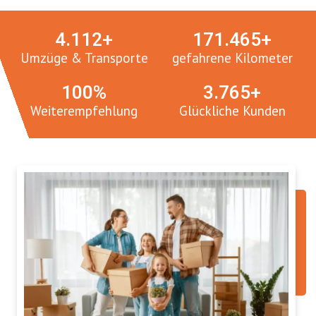
4.
112
+
171.
465
+
Umzüge & Transporte
gefahrene Kilometer
100
%
3.
765
+
Weiterempfehlung
Glückliche Kunden