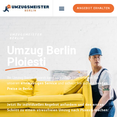
ANGEBOT ERHALTEN
UMZUGSMEISTER
BERLIN
Umzug Berlin
Ploiesti
Ihr Umzug Berlin Ploiesti kann so einfach sein! Erleben Sie
unseren
erstklassigen Service
und sichern Sie sich die
besten
Preise in Berlin
.
Jetzt Ihr individuelles Angebot anfordern und den ersten
Schritt zu einem stressfreien Umzug nach Ploiesti machen: