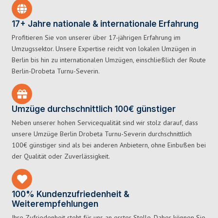
17+ Jahre nationale & internationale Erfahrung
Profitieren Sie von unserer über 17-jährigen Erfahrung im
Umzugssektor. Unsere Expertise reicht von lokalen Umzügen in
Berlin bis hin zu internationalen Umzügen, einschließlich der Route
Berlin-Drobeta Turnu-Severin.
Umzüge durchschnittlich 100€ günstiger
Neben unserer hohen Servicequalität sind wir stolz darauf, dass
unsere Umzüge Berlin Drobeta Turnu-Severin durchschnittlich
100€ günstiger sind als bei anderen Anbietern, ohne Einbußen bei
der Qualität oder Zuverlässigkeit.
100% Kundenzufriedenheit &
Weiterempfehlungen
Ihre Zufriedenheit steht für uns an erster Stelle. Daher können Sie