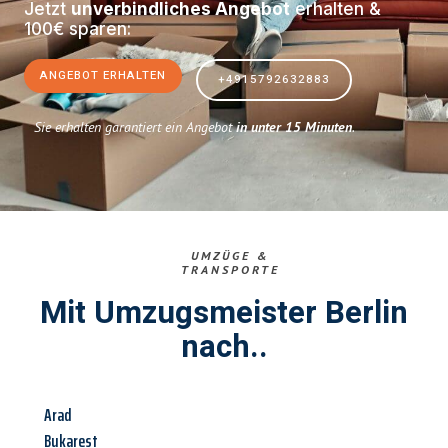
Jetzt
unverbindliches Angebot
erhalten &
100€ sparen:
ANGEBOT ERHALTEN
+4915792632883
Sie erhalten garantiert ein Angebot
in unter 15 Minuten
.
UMZÜGE &
TRANSPORTE
Mit Umzugsmeister Berlin
nach..
Arad
Bukarest