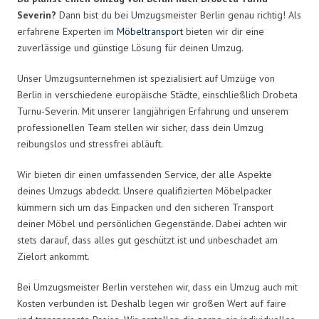
Severin?
Dann bist du bei Umzugsmeister Berlin genau richtig! Als
erfahrene Experten im
Möbeltransport
bieten wir dir eine
zuverlässige und günstige Lösung für deinen Umzug.
Unser Umzugsunternehmen ist spezialisiert auf Umzüge von
Berlin in verschiedene europäische Städte, einschließlich Drobeta
Turnu-Severin. Mit unserer langjährigen Erfahrung und unserem
professionellen Team stellen wir sicher, dass dein Umzug
reibungslos und stressfrei abläuft.
Wir bieten dir einen umfassenden Service, der alle Aspekte
deines Umzugs abdeckt. Unsere qualifizierten Möbelpacker
kümmern sich um das Einpacken und den sicheren Transport
deiner Möbel und persönlichen Gegenstände. Dabei achten wir
stets darauf, dass alles gut geschützt ist und unbeschadet am
Zielort ankommt.
Bei Umzugsmeister Berlin verstehen wir, dass ein Umzug auch mit
Kosten verbunden ist. Deshalb legen wir großen Wert auf faire