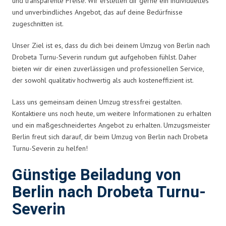
und transparente Preise. Wir erstellen dir gerne ein individuelles
und unverbindliches Angebot, das auf deine Bedürfnisse
zugeschnitten ist.
Unser Ziel ist es, dass du dich bei deinem Umzug von Berlin nach
Drobeta Turnu-Severin rundum gut aufgehoben fühlst. Daher
bieten wir dir einen zuverlässigen und professionellen Service,
der sowohl qualitativ hochwertig als auch kosteneffizient ist.
Lass uns gemeinsam deinen Umzug stressfrei gestalten.
Kontaktiere uns noch heute, um weitere Informationen zu erhalten
und ein maßgeschneidertes Angebot zu erhalten. Umzugsmeister
Berlin freut sich darauf, dir beim Umzug von Berlin nach Drobeta
Turnu-Severin zu helfen!
Günstige Beiladung von
Berlin nach Drobeta Turnu-
Severin