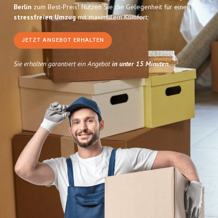
Berlin
zum Best-Preis! Nutzen Sie die Gelegenheit für einen
stressfreien Umzug
mit maximalem Komfort:
JETZT ANGEBOT ERHALTEN
Sie erhalten garantiert ein Angebot
in unter 15 Minuten
.