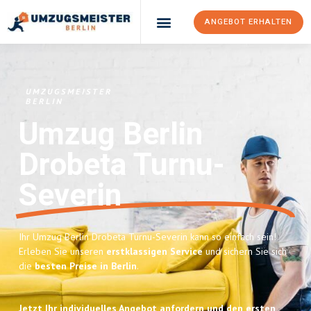
ANGEBOT ERHALTEN
UMZUGSMEISTER
BERLIN
Umzug Berlin
Drobeta Turnu-
Severin
Ihr Umzug Berlin Drobeta Turnu-Severin kann so einfach sein!
Erleben Sie unseren
erstklassigen Service
und sichern Sie sich
die
besten Preise in Berlin
.
Jetzt Ihr individuelles Angebot anfordern und den ersten