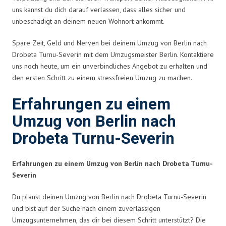
uns kannst du dich darauf verlassen, dass alles sicher und
unbeschädigt an deinem neuen Wohnort ankommt.
Spare Zeit, Geld und Nerven bei deinem Umzug von Berlin nach
Drobeta Turnu-Severin mit dem Umzugsmeister Berlin. Kontaktiere
uns noch heute, um ein unverbindliches Angebot zu erhalten und
den ersten Schritt zu einem stressfreien Umzug zu machen.
Erfahrungen zu einem
Umzug von Berlin nach
Drobeta Turnu-Severin
Erfahrungen zu einem Umzug von Berlin nach Drobeta Turnu-
Severin
Du planst deinen Umzug von Berlin nach Drobeta Turnu-Severin
und bist auf der Suche nach einem zuverlässigen
Umzugsunternehmen, das dir bei diesem Schritt unterstützt? Die