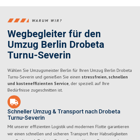
WARUM WIR?
Wegbegleiter für den
Umzug Berlin Drobeta
Turnu-Severin
Wählen Sie Umzugsmeister Berlin für Ihren Umzug Berlin Drobeta
Turnu-Severin und genießen Sie einen
stressfreien, schnellen
und kosteneffizienten Service
, der speziell auf Ihre
Bedürfnisse zugeschnitten ist.
Schneller Umzug & Transport nach Drobeta
Turnu-Severin
Mit unserer effizienten Logistik und modernen Flotte garantieren
wir einen schnellen und sicheren Transport Ihrer Habseligkeiten