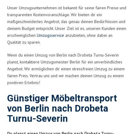
Unser Umzugsunternehmen ist bekannt für seine fairen Preise und
transparenten Kostenvoranschläge. Wir bieten dir ein
maßgeschneidertes Angebot, das genau deinen Bedürfnissen und
deinem Budget entspricht. Unser Ziel ist es, unseren Kunden einen
erschwinglichen
Umzugsservice
anzubieten, ohne dabei an
Qualität zu sparen.
Wenn du einen Umzug von Berlin nach Drobeta Turnu-Severin
planst, kontaktiere Umzugsmeister Berlin für ein unverbindliches
Angebot. Wir ermöglichen dir einen stressfreien Umzug zu einem
fairen Preis. Vertrau uns und wir machen deinen Umzug zu einem
positiven Erlebnis!
Günstiger Möbeltransport
von Berlin nach Drobeta
Turnu-Severin
Du planst einen Umzug von Berlin nach Drobeta Turnu-