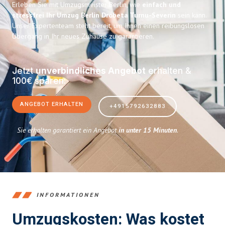
Erleben Sie mit Umzugsmeister Berlin, wie
einfach und
stressfrei Ihr Umzug Berlin Drobeta Turnu-Severin
sein kann.
Unser Expertenteam steht bereit, um Ihnen einen reibungslosen
Übergang in Ihr neues Zuhause zu garantieren.
Jetzt
unverbindliches Angebot
erhalten &
100€ sparen:
ANGEBOT ERHALTEN
+4915792632883
Sie erhalten garantiert ein Angebot
in unter 15 Minuten
.
INFORMATIONEN
Umzugskosten: Was kostet