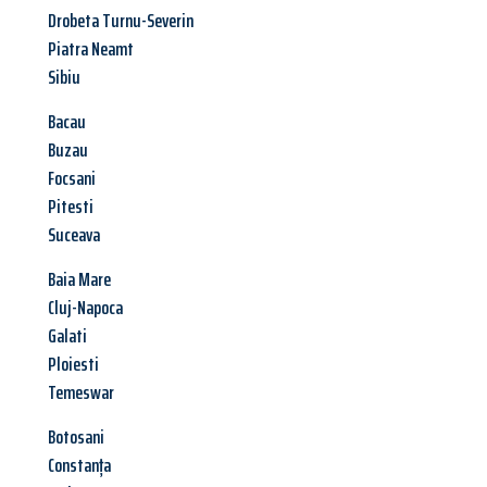
Drobeta Turnu-Severin
Piatra Neamt
Sibiu
Bacau
Buzau
Focsani
Pitesti
Suceava
Baia Mare
Cluj-Napoca
Galati
Ploiesti
Temeswar
Botosani
Constanța