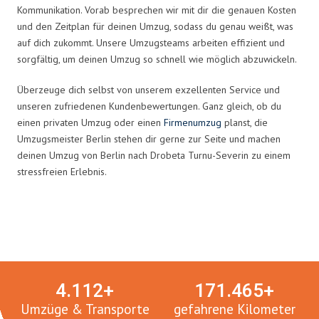
Kommunikation. Vorab besprechen wir mit dir die genauen Kosten
und den Zeitplan für deinen Umzug, sodass du genau weißt, was
auf dich zukommt. Unsere Umzugsteams arbeiten effizient und
sorgfältig, um deinen Umzug so schnell wie möglich abzuwickeln.
Überzeuge dich selbst von unserem exzellenten Service und
unseren zufriedenen Kundenbewertungen. Ganz gleich, ob du
einen privaten Umzug oder einen
Firmenumzug
planst, die
Umzugsmeister Berlin stehen dir gerne zur Seite und machen
deinen Umzug von Berlin nach Drobeta Turnu-Severin zu einem
stressfreien Erlebnis.
Umzugsmeister in Zahlen:
4.
112
+
171.
465
+
Umzüge & Transporte
gefahrene Kilometer