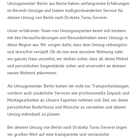
Umzugsmeister Berlin aus Berlin haben umfangreiche Erfahrungen
im Bereich Umzüge und bieten maßgeschneiderten Service für
deinen Umzug von Berlin nach Drobeta Turnu-Severin.
Unser erfahrenes Team von Umzugsexperten kennt sich bestens
mit den Herausforderungen und Besonderheiten eines Umzugs in
diese Region aus. Wir sorgen dafür, dass dein Umzug reibungslos
und stressfrei verläuft. Ob du nun eine einzelne Wohnung oder
ein ganzes Haus umziehst, wir stellen sicher, dass all deine Möbel
und persönlichen Gegenstände sicher und unversehrt an deinem
neuen Wohnort ankommen.
Als Umzugsmeister Berlin bieten wir nicht nur Transportleistungen,
sondern auch zusätzliche Services wie professionelle Einpack- und
Montagearbeiten an. Unsere Experten nehmen sich Zeit, um deine
persönlichen Bedürfnisse und Wünsche zu verstehen und deinen
Umzug individuell zu planen.
Bei deinem Umzug von Berlin nach Drobeta Turnu-Severin legen
wir großen Wert auf eine transparente und verlässliche