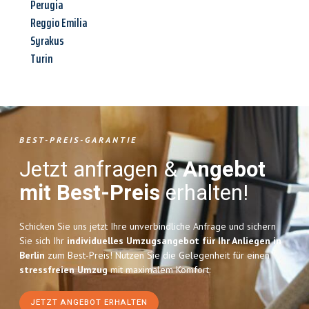
Perugia
Reggio Emilia
Syrakus
Turin
BEST-PREIS-GARANTIE
Jetzt anfragen &
Angebot
mit Best-Preis
erhalten!
Schicken Sie uns jetzt Ihre unverbindliche Anfrage und sichern
Sie sich Ihr
individuelles Umzugsangebot für Ihr Anliegen in
Berlin
zum Best-Preis! Nutzen Sie die Gelegenheit für einen
stressfreien Umzug
mit maximalem Komfort:
JETZT ANGEBOT ERHALTEN