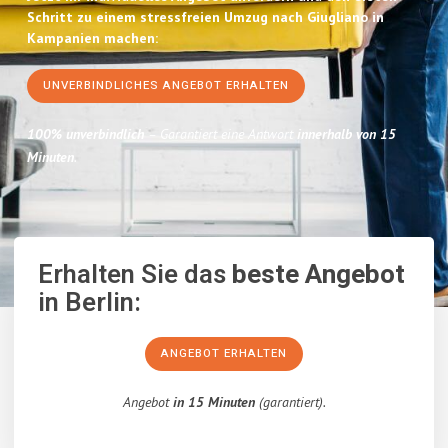
Schritt zu einem stressfreien Umzug nach Giugliano in
Kampanien machen:
UNVERBINDLICHES ANGEBOT ERHALTEN
100% unverbindlich
– Garantiert eine Antwort
innerhalb von 15
Minuten
.
Erhalten Sie das
beste Angebot
in Berlin:
ANGEBOT ERHALTEN
Angebot
in 15 Minuten
(garantiert).