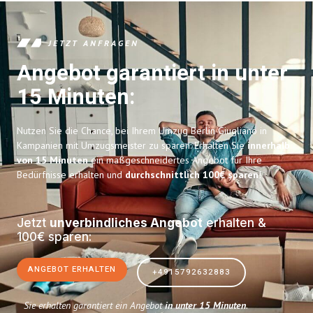
JETZT ANFRAGEN
Angebot garantiert in unter
15 Minuten:
Nutzen Sie die Chance, bei Ihrem Umzug Berlin Giugliano in
Kampanien mit Umzugsmeister zu sparen: Erhalten Sie
innerhalb
von 15 Minuten
ein maßgeschneidertes Angebot für Ihre
Bedürfnisse erhalten und
durchschnittlich 100€ sparen
!
Jetzt
unverbindliches Angebot
erhalten &
100€ sparen:
ANGEBOT ERHALTEN
+4915792632883
Sie erhalten garantiert ein Angebot
in unter 15 Minuten
.