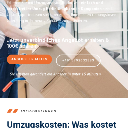
Erleben Sie mit Umzugsmeister Berlin, wie
einfach und
stressfrei Ihr Umzug Berlin Giugliano in Kampanien
sein kann.
Unser Expertenteam steht bereit, um Ihnen einen reibungslosen
Übergang in Ihr neues Zuhause zu garantieren.
Jetzt
unverbindliches Angebot
erhalten &
100€ sparen:
ANGEBOT ERHALTEN
+4915792632883
Sie erhalten garantiert ein Angebot
in unter 15 Minuten
.
INFORMATIONEN
Umzugskosten: Was kostet