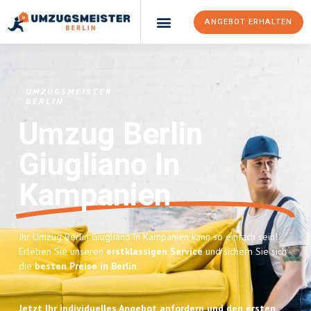
ANGEBOT ERHALTEN
UMZUGSMEISTER
BERLIN
Umzug Berlin
Giugliano In
Kampanien
Ihr Umzug Berlin Giugliano in Kampanien kann so einfach sein!
Erleben Sie unseren
erstklassigen Service
und sichern Sie sich
die
besten Preise in Berlin
.
Jetzt Ihr individuelles Angebot anfordern und den ersten