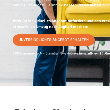
Service
und sichern Sie sich die
besten Preise in Berlin
.
Jetzt Ihr individuelles Angebot anfordern und den erst
stressfreien Umzug nach Cagliari machen:
UNVERBINDLICHES ANGEBOT ERHALTEN
100% unverbindlich
– Garantiert eine Antwort
innerhalb von 15 Min