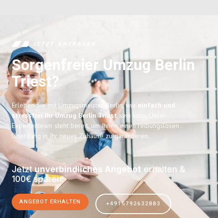
JETZT ANFRAGEN
Sorgenfreier Umzug Berlin
Triest?
Erleben Sie mit Umzugsmeister Berlin, wie
einfach und
stressfrei Ihr Umzug Berlin Triest
sein kann. Unser
Expertenteam steht bereit, um Ihnen einen reibungslosen
Übergang in Ihr neues Zuhause zu garantieren.
Jetzt
unverbindliches Angebot
erhalten &
100€ sparen:
ANGEBOT ERHALTEN
+4915792632883