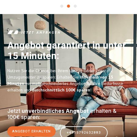
JETZT ANFRAGEN
Angebot garantiert in unter
15 Minuten:
Nutzen Sie die Chance, bei Ihrem Umzug Berlin Triest mit
Umzugsmeister zu sparen: Erhalten Sie
innerhalb von 15
Minuten
ein maßgeschneidertes Angebot für Ihre Bedürfnisse
erhalten und
durchschnittlich 100€ sparen
!
Jetzt
unverbindliches Angebot
erhalten &
100€ sparen:
ANGEBOT ERHALTEN
+4915792632883