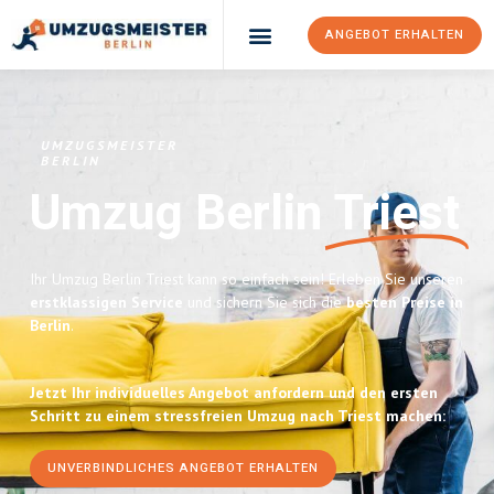
ANGEBOT ERHALTEN
UMZUGSMEISTER
BERLIN
Umzug Berlin
Triest
Ihr Umzug Berlin Triest kann so einfach sein! Erleben Sie unseren
erstklassigen Service
und sichern Sie sich die
besten Preise in
Berlin
.
Jetzt Ihr individuelles Angebot anfordern und den ersten
Schritt zu einem stressfreien Umzug nach Triest machen:
UNVERBINDLICHES ANGEBOT ERHALTEN