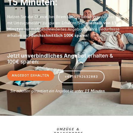
15 Minuten:
Nutzen Sie die Chance, bei Ihrem Umzug Berlin Yverdon-les-Bains
mit Umzugsmeister zu sparen: Erhalten Sie
innerhalb von 15
Minuten
ein maßgeschneidertes Angebot für Ihre Bedürfnisse
erhalten und
durchschnittlich 100€ sparen
!
Jetzt
unverbindliches Angebot
erhalten &
100€ sparen:
ANGEBOT ERHALTEN
+4915792632883
Sie erhalten garantiert ein Angebot
in unter 15 Minuten
.
UMZÜGE &