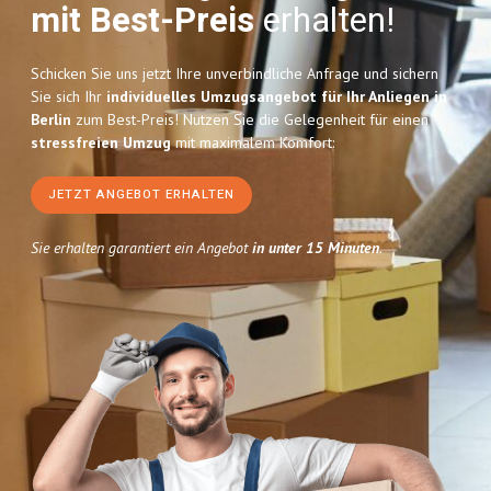
mit Best-Preis
erhalten!
Schicken Sie uns jetzt Ihre unverbindliche Anfrage und sichern
Sie sich Ihr
individuelles Umzugsangebot für Ihr Anliegen in
Berlin
zum Best-Preis! Nutzen Sie die Gelegenheit für einen
stressfreien Umzug
mit maximalem Komfort:
JETZT ANGEBOT ERHALTEN
Sie erhalten garantiert ein Angebot
in unter 15 Minuten
.