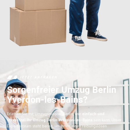
JETZT ANFRAGEN
Sorgenfreier Umzug Berlin
Yverdon-les-Bains?
Erleben Sie mit Umzugsmeister Berlin, wie
einfach und
stressfrei Ihr Umzug Berlin Yverdon-les-Bains
sein kann. Unser
Expertenteam steht bereit, um Ihnen einen reibungslosen