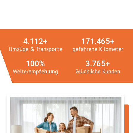
Umzugsmeister in Zahlen:
4.
112
+
171.
465
+
Umzüge & Transporte
gefahrene Kilometer
100
%
3.
765
+
Weiterempfehlung
Glückliche Kunden