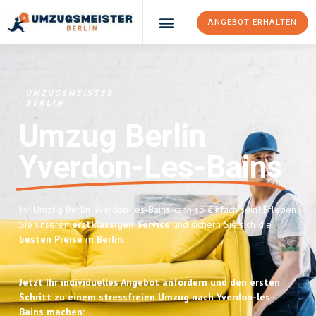
ANGEBOT ERHALTEN
UMZUGSMEISTER
BERLIN
Umzug Berlin
Yverdon-Les-Bains
Ihr Umzug Berlin Yverdon-les-Bains kann so einfach sein! Erleben
Sie unseren
erstklassigen Service
und sichern Sie sich die
besten Preise in Berlin
.
Jetzt Ihr individuelles Angebot anfordern und den ersten
Schritt zu einem stressfreien Umzug nach Yverdon-les-
Bains machen: