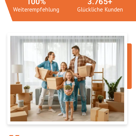
100
%
3.
765
+
Weiterempfehlung
Glückliche Kunden