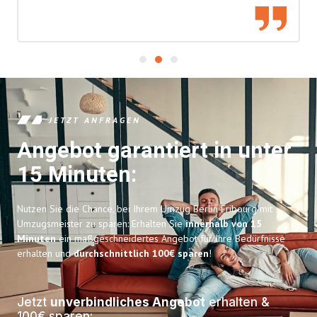
JETZT ANFRAGEN
Angebot garantiert in unter
15 Minuten:
Nutzen Sie die Chance, bei Ihrem Umzug Berlin Fribourg mit
Umzugsmeister zu sparen: Erhalten Sie
innerhalb von 15
Minuten
ein maßgeschneidertes Angebot für Ihre Bedürfnisse
erhalten und
durchschnittlich 100€ sparen
!
Jetzt
unverbindliches Angebot
erhalten &
100€ sparen: