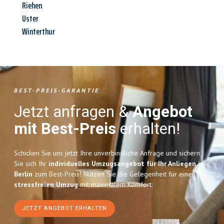
Riehen
Uster
Winterthur
BEST-PREIS-GARANTIE
Jetzt anfragen &
Angebot
mit Best-Preis
erhalten!
Schicken Sie uns jetzt Ihre unverbindliche Anfrage und sichern
Sie sich Ihr
individuelles Umzugsangebot für Ihr Anliegen in
Berlin
zum Best-Preis! Nutzen Sie die Gelegenheit für einen
stressfreien Umzug
mit maximalem Komfort:
JETZT ANGEBOT ERHALTEN