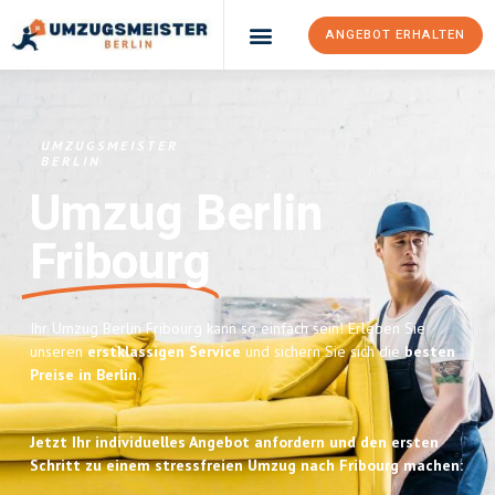
ANGEBOT ERHALTEN
UMZUGSMEISTER
BERLIN
Umzug Berlin
Fribourg
Ihr Umzug Berlin Fribourg kann so einfach sein! Erleben Sie
unseren
erstklassigen Service
und sichern Sie sich die
besten
Preise in Berlin
.
Jetzt Ihr individuelles Angebot anfordern und den ersten
Schritt zu einem stressfreien Umzug nach Fribourg machen: