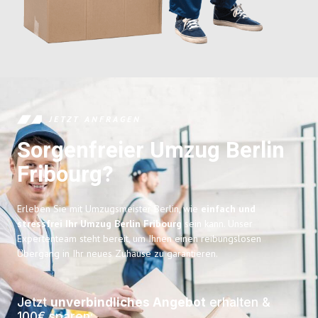
JETZT ANFRAGEN
Sorgenfreier Umzug Berlin
Fribourg?
Erleben Sie mit Umzugsmeister Berlin, wie
einfach und
stressfrei Ihr Umzug Berlin Fribourg
sein kann. Unser
Expertenteam steht bereit, um Ihnen einen reibungslosen
Übergang in Ihr neues Zuhause zu garantieren.
Jetzt
unverbindliches Angebot
erhalten &
100€ sparen: