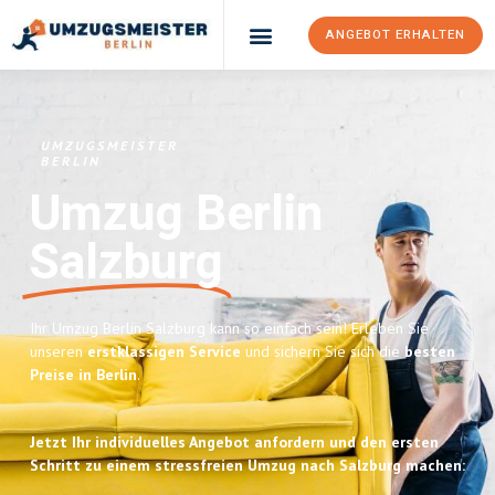
ANGEBOT ERHALTEN
UMZUGSMEISTER
BERLIN
Umzug Berlin
Salzburg
Ihr Umzug Berlin Salzburg kann so einfach sein! Erleben Sie
unseren
erstklassigen Service
und sichern Sie sich die
besten
Preise in Berlin
.
Jetzt Ihr individuelles Angebot anfordern und den ersten
Schritt zu einem stressfreien Umzug nach Salzburg machen: