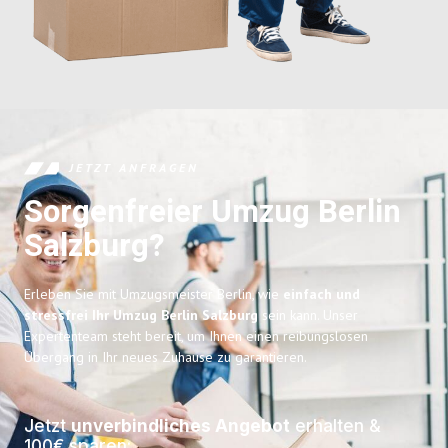
JETZT ANFRAGEN
Sorgenfreier Umzug Berlin
Salzburg?
Erleben Sie mit Umzugsmeister Berlin, wie
einfach und
stressfrei Ihr Umzug Berlin Salzburg
sein kann. Unser
Expertenteam steht bereit, um Ihnen einen reibungslosen
Übergang in Ihr neues Zuhause zu garantieren.
Jetzt
unverbindliches Angebot
erhalten &
100€ sparen: