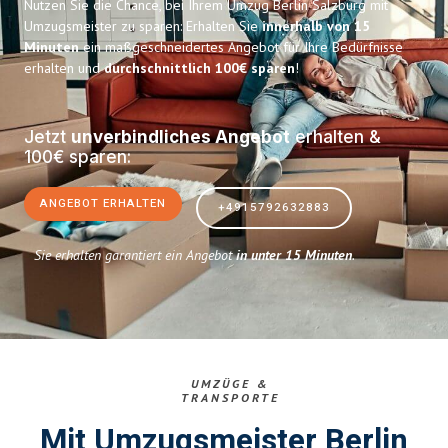
Nutzen Sie die Chance, bei Ihrem Umzug Berlin Salzburg mit
Umzugsmeister zu sparen: Erhalten Sie
innerhalb von 15
Minuten
ein maßgeschneidertes Angebot für Ihre Bedürfnisse
erhalten und
durchschnittlich 100€ sparen
!
Jetzt
unverbindliches Angebot
erhalten &
100€ sparen:
ANGEBOT ERHALTEN
+4915792632883
Sie erhalten garantiert ein Angebot
in unter 15 Minuten
.
UMZÜGE &
TRANSPORTE
Mit Umzugsmeister Berlin