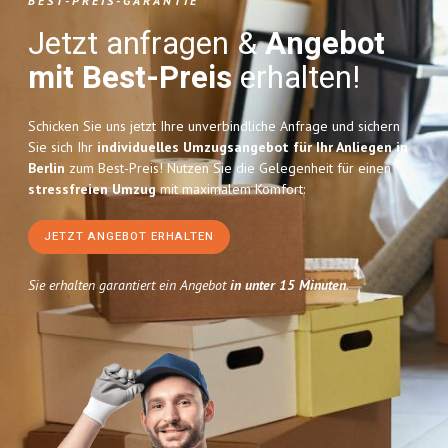
BEST-PREIS-GARANTIE
Jetzt anfragen &
Angebot
mit Best-Preis
erhalten!
Schicken Sie uns jetzt Ihre unverbindliche Anfrage und sichern
Sie sich Ihr
individuelles Umzugsangebot für Ihr Anliegen in
Berlin
zum Best-Preis! Nutzen Sie die Gelegenheit für einen
stressfreien Umzug
mit maximalem Komfort:
JETZT ANGEBOT ERHALTEN
Sie erhalten garantiert ein Angebot
in unter 15 Minuten
.