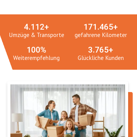
Umzugsmeister in Zahlen:
4.
112
+
171.
465
+
Umzüge & Transporte
gefahrene Kilometer
100
%
3.
765
+
Weiterempfehlung
Glückliche Kunden