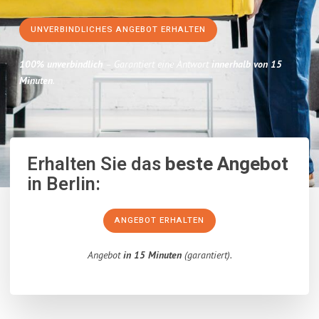
UNVERBINDLICHES ANGEBOT ERHALTEN
100% unverbindlich
– Garantiert eine Antwort
innerhalb von 15
Minuten
.
Erhalten Sie das
beste Angebot
in Berlin:
ANGEBOT ERHALTEN
Angebot
in 15 Minuten
(garantiert).