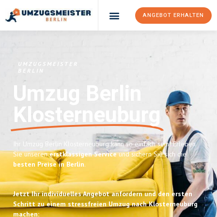
ANGEBOT ERHALTEN
UMZUGSMEISTER
BERLIN
Umzug Berlin
Klosterneuburg
Ihr Umzug Berlin Klosterneuburg kann so einfach sein! Erleben
Sie unseren
erstklassigen Service
und sichern Sie sich die
besten Preise in Berlin
.
Jetzt Ihr individuelles Angebot anfordern und den ersten
Schritt zu einem stressfreien Umzug nach Klosterneuburg
machen: