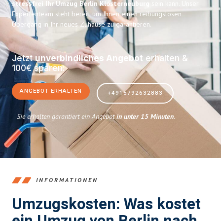
stressfrei Ihr Umzug Berlin Klosterneuburg
sein kann. Unser
Expertenteam steht bereit, um Ihnen einen reibungslosen
Übergang in Ihr neues Zuhause zu garantieren.
Jetzt
unverbindliches Angebot
erhalten &
100€ sparen:
ANGEBOT ERHALTEN
+4915792632883
Sie erhalten garantiert ein Angebot
in unter 15 Minuten
.
INFORMATIONEN
Umzugskosten: Was kostet