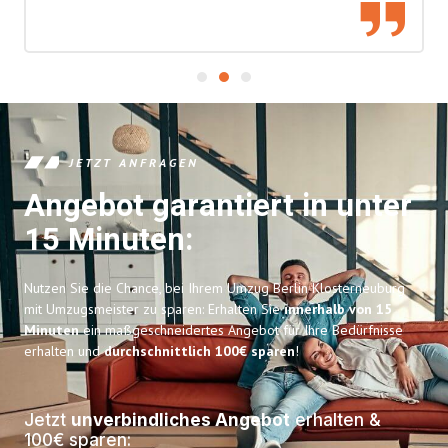
JETZT ANFRAGEN
Angebot garantiert in unter
15 Minuten:
Nutzen Sie die Chance, bei Ihrem Umzug Berlin Klosterneuburg
mit Umzugsmeister zu sparen: Erhalten Sie
innerhalb von 15
Minuten
ein maßgeschneidertes Angebot für Ihre Bedürfnisse
erhalten und
durchschnittlich 100€ sparen
!
Jetzt
unverbindliches Angebot
erhalten &
100€ sparen: