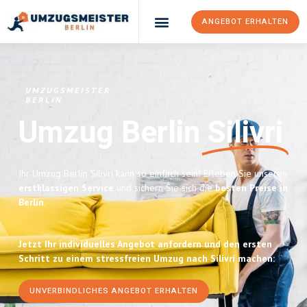
ANGEBOT ERHALTEN
UMZUGSMEISTER
BERLIN
Umzug Berlin
Silivri
Ihr Umzug Berlin Silivri kann so einfach sein! Erleben Sie unseren
erstklassigen Service
und sichern Sie sich die
besten Preise in
Berlin
.
Jetzt Ihr individuelles Angebot anfordern und den ersten
Schritt zu einem stressfreien Umzug nach Silivri machen:
UNVERBINDLICHES ANGEBOT ERHALTEN