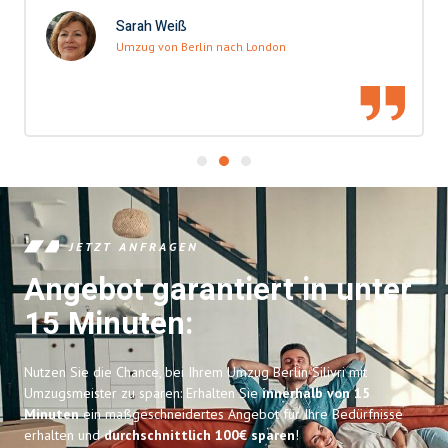
Sarah Weiß
Umzug von Berlin nach London
JETZT ANFRAGEN
Angebot garantiert in unter
15 Minuten:
Nutzen Sie die Chance, bei Ihrem Umzug Berlin Silivri mit
Umzugsmeister zu sparen: Erhalten Sie
innerhalb von 15
Minuten
ein maßgeschneidertes Angebot für Ihre Bedürfnisse
erhalten und
durchschnittlich 100€ sparen
!