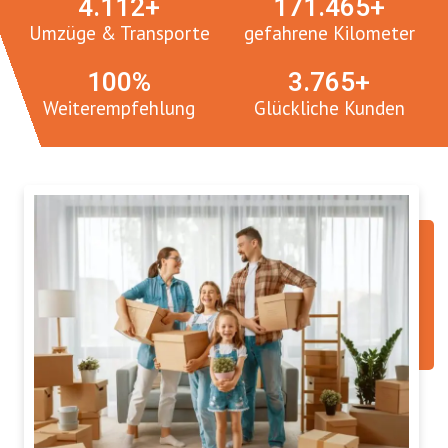
4.
112
+
171.
465
+
Umzüge & Transporte
gefahrene Kilometer
100
%
3.
765
+
Weiterempfehlung
Glückliche Kunden