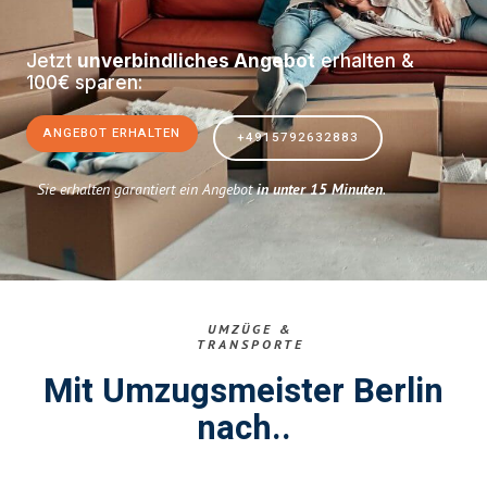
Jetzt
unverbindliches Angebot
erhalten &
100€ sparen:
ANGEBOT ERHALTEN
+4915792632883
Sie erhalten garantiert ein Angebot
in unter 15 Minuten
.
UMZÜGE &
TRANSPORTE
Mit Umzugsmeister Berlin
nach..