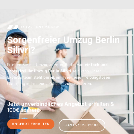
JETZT ANFRAGEN
Sorgenfreier Umzug Berlin
Silivri?
Erleben Sie mit Umzugsmeister Berlin, wie
einfach und
stressfrei Ihr Umzug Berlin Silivri
sein kann. Unser
Expertenteam steht bereit, um Ihnen einen reibungslosen
Übergang in Ihr neues Zuhause zu garantieren.
Jetzt
unverbindliches Angebot
erhalten &
100€ sparen:
ANGEBOT ERHALTEN
+4915792632883