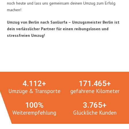
noch heute und lass uns gemeinsam deinen Umzug zum Erfolg
machen!
Umzug von Berlin nach Sanliurfa – Umzugsmeister Berlin ist
dein verlässlicher Partner für einen reibungslosen und
stressfreien Umzug!
Umzugsmeister in Zahlen:
4.
112
+
171.
465
+
Umzüge & Transporte
gefahrene Kilometer
100
%
3.
765
+
Weiterempfehlung
Glückliche Kunden