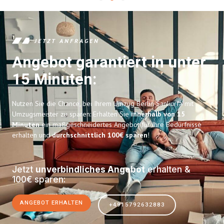
JETZT ANFRAGEN
Angebot garantiert in unter
15 Minuten:
Nutzen Sie die Chance, bei Ihrem Umzug Berlin Sanliurfa mit
Umzugsmeister zu sparen: Erhalten Sie
innerhalb von 15
Minuten
ein maßgeschneidertes Angebot für Ihre Bedürfnisse
erhalten und
durchschnittlich 100€ sparen
!
Jetzt
unverbindliches Angebot
erhalten &
100€ sparen:
ANGEBOT ERHALTEN
+4915792632883