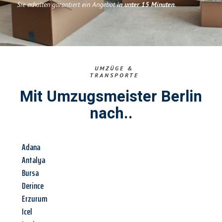
Sie erhalten garantiert ein Angebot
in unter 15 Minuten
.
UMZÜGE &
TRANSPORTE
Mit Umzugsmeister Berlin
nach..
Adana
Antalya
Bursa
Derince
Erzurum
Icel