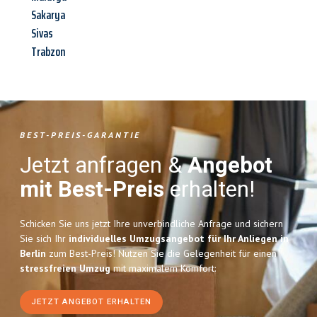
Sakarya
Sivas
Trabzon
BEST-PREIS-GARANTIE
Jetzt anfragen &
Angebot
mit Best-Preis
erhalten!
Schicken Sie uns jetzt Ihre unverbindliche Anfrage und sichern
Sie sich Ihr
individuelles Umzugsangebot für Ihr Anliegen in
Berlin
zum Best-Preis! Nutzen Sie die Gelegenheit für einen
stressfreien Umzug
mit maximalem Komfort:
JETZT ANGEBOT ERHALTEN