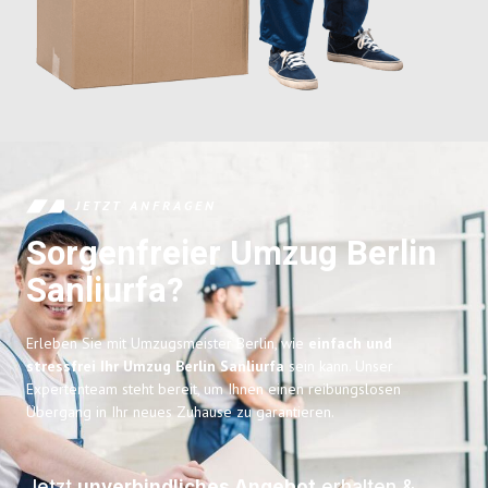
JETZT ANFRAGEN
Sorgenfreier Umzug Berlin
Sanliurfa?
Erleben Sie mit Umzugsmeister Berlin, wie
einfach und
stressfrei Ihr Umzug Berlin Sanliurfa
sein kann. Unser
Expertenteam steht bereit, um Ihnen einen reibungslosen
Übergang in Ihr neues Zuhause zu garantieren.
Jetzt
unverbindliches Angebot
erhalten &