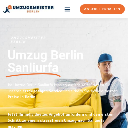
ANGEBOT ERHALTEN
UMZUGSMEISTER
BERLIN
Umzug Berlin
Sanliurfa
Ihr Umzug Berlin Sanliurfa kann so einfach sein! Erleben Sie
unseren
erstklassigen Service
und sichern Sie sich die
besten
Preise in Berlin
.
Jetzt Ihr individuelles Angebot anfordern und den ersten
Schritt zu einem stressfreien Umzug nach Sanliurfa
machen: