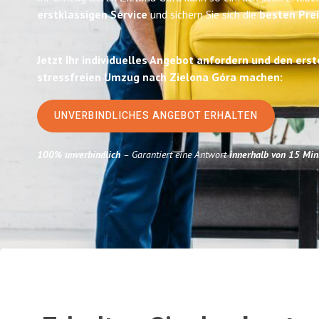
erstklassigen Service
und sichern Sie sich die
besten Prei
Jetzt Ihr individuelles Angebot anfordern und den erst
stressfreien Umzug nach Zielona Góra machen:
UNVERBINDLICHES ANGEBOT ERHALTEN
100% unverbindlich
– Garantiert eine Antwort
innerhalb von 15 Min