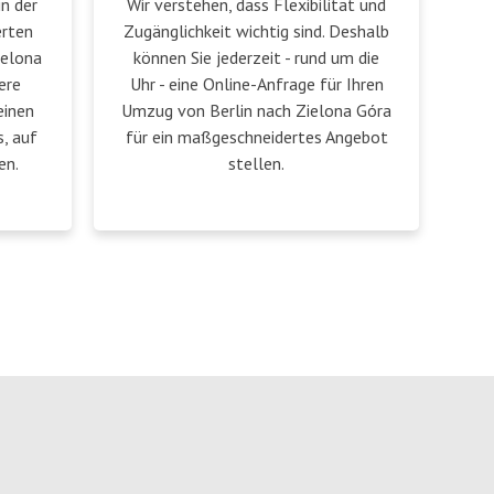
in der
Wir verstehen, dass Flexibilität und
erten
Zugänglichkeit wichtig sind. Deshalb
ielona
können Sie jederzeit - rund um die
ere
Uhr - eine Online-Anfrage für Ihren
einen
Umzug von Berlin nach Zielona Góra
, auf
für ein maßgeschneidertes Angebot
en.
stellen.