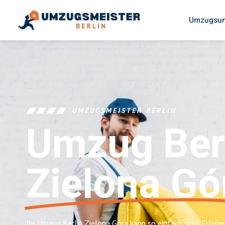
Umzugsun
UMZUGSMEISTER BERLIN
Umzug Ber
Zielona Gó
Ihr Umzug Berlin Zielona Góra kann so einfach sein! Erlebe