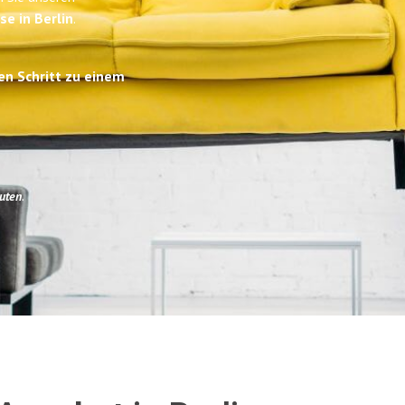
se in Berlin
.
en Schritt zu einem
uten
.