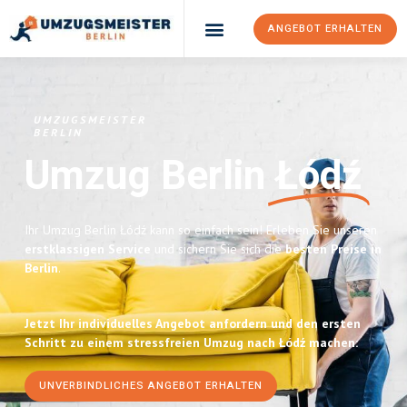
ANGEBOT ERHALTEN
UMZUGSMEISTER
BERLIN
Umzug Berlin
Łódź
Ihr Umzug Berlin Łódź kann so einfach sein! Erleben Sie unseren
erstklassigen Service
und sichern Sie sich die
besten Preise in
Berlin
.
Jetzt Ihr individuelles Angebot anfordern und den ersten
Schritt zu einem stressfreien Umzug nach Łódź machen:
UNVERBINDLICHES ANGEBOT ERHALTEN