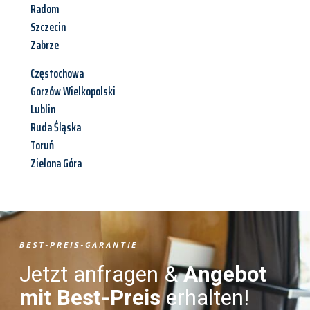
Radom
Szczecin
Zabrze
Częstochowa
Gorzów Wielkopolski
Lublin
Ruda Śląska
Toruń
Zielona Góra
BEST-PREIS-GARANTIE
Jetzt anfragen &
Angebot
mit Best-Preis
erhalten!