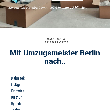
Sie erhalten garantiert ein Angebot
in unter 15 Minuten
.
UMZÜGE &
TRANSPORTE
Mit Umzugsmeister Berlin
nach..
Białystok
Elbląg
Katowice
Olsztyn
Rybnik