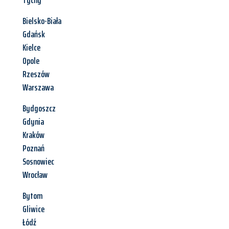
Tychy
Bielsko-Biała
Gdańsk
Kielce
Opole
Rzeszów
Warszawa
Bydgoszcz
Gdynia
Kraków
Poznań
Sosnowiec
Wrocław
Bytom
Gliwice
Łódź