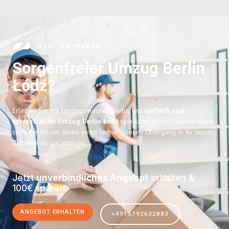
JETZT ANFRAGEN
Sorgenfreier Umzug Berlin
Łódź?
Erleben Sie mit Umzugsmeister Berlin, wie
einfach und
stressfrei Ihr Umzug Berlin Łódź
sein kann. Unser Expertenteam
steht bereit, um Ihnen einen reibungslosen Übergang in Ihr neues
Zuhause zu garantieren.
Jetzt
unverbindliches Angebot
erhalten &
100€ sparen:
ANGEBOT ERHALTEN
+4915792632883