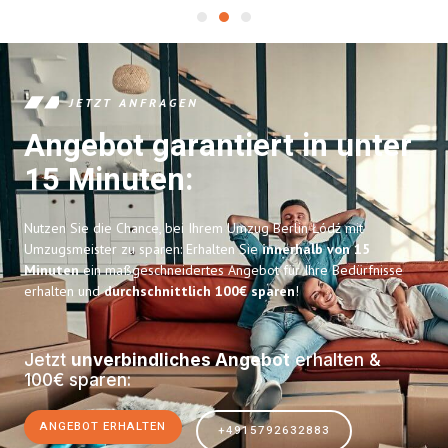
JETZT ANFRAGEN
Angebot garantiert in unter
15 Minuten:
Nutzen Sie die Chance, bei Ihrem Umzug Berlin Łódź mit
Umzugsmeister zu sparen: Erhalten Sie
innerhalb von 15
Minuten
ein maßgeschneidertes Angebot für Ihre Bedürfnisse
erhalten und
durchschnittlich 100€ sparen
!
Jetzt
unverbindliches Angebot
erhalten &
100€ sparen:
ANGEBOT ERHALTEN
+4915792632883