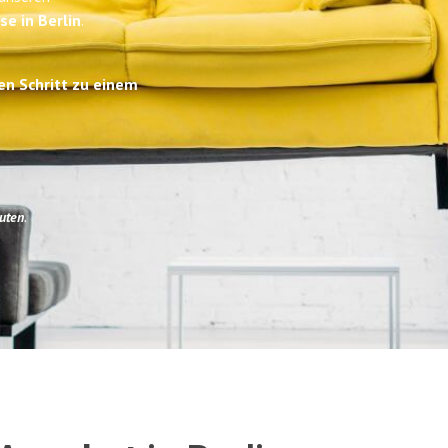
se in Berlin
.
en Schritt zu einem
uten
.