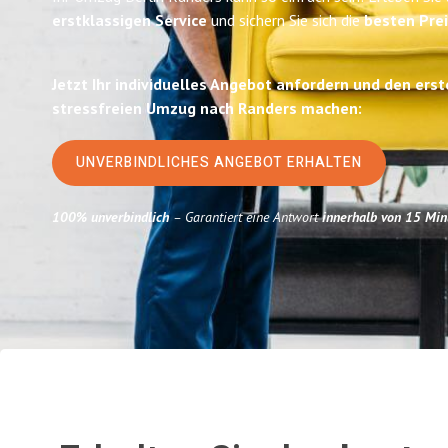
erstklassigen Service
und sichern Sie sich die
besten Prei
Jetzt Ihr individuelles Angebot anfordern und den erst
stressfreien Umzug nach Randers machen:
UNVERBINDLICHES ANGEBOT ERHALTEN
100% unverbindlich
– Garantiert eine Antwort
innerhalb von 15 Min