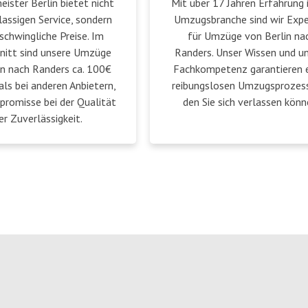
ster Berlin bietet nicht
Mit über 17 Jahren Erfahrung 
lassigen Service, sondern
Umzugsbranche sind wir Exp
schwingliche Preise. Im
für Umzüge von Berlin na
nitt sind unsere Umzüge
Randers. Unser Wissen und u
in nach Randers ca. 100€
Fachkompetenz garantieren 
als bei anderen Anbietern,
reibungslosen Umzugsprozess
romisse bei der Qualität
den Sie sich verlassen könn
er Zuverlässigkeit.