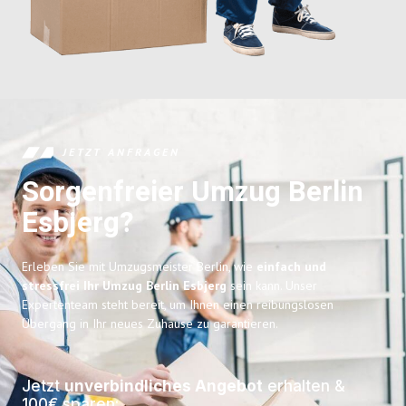
JETZT ANFRAGEN
Sorgenfreier Umzug Berlin
Esbjerg?
Erleben Sie mit Umzugsmeister Berlin, wie
einfach und
stressfrei Ihr Umzug Berlin Esbjerg
sein kann. Unser
Expertenteam steht bereit, um Ihnen einen reibungslosen
Übergang in Ihr neues Zuhause zu garantieren.
Jetzt
unverbindliches Angebot
erhalten &
100€ sparen: