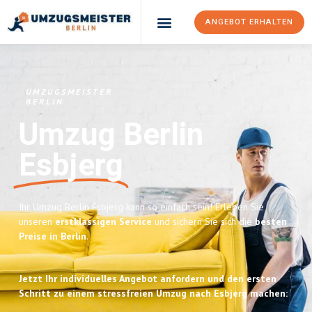
ANGEBOT ERHALTEN
UMZUGSMEISTER
BERLIN
Umzug Berlin
Esbjerg
Ihr Umzug Berlin Esbjerg kann so einfach sein! Erleben Sie
unseren
erstklassigen Service
und sichern Sie sich die
besten
Preise in Berlin
.
Jetzt Ihr individuelles Angebot anfordern und den ersten
Schritt zu einem stressfreien Umzug nach Esbjerg machen: