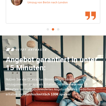
Umzug von Berlin nach London
JETZT ANFRAGEN
Angebot garantiert in unter
15 Minuten:
Nutzen Sie die Chance, bei Ihrem Umzug Berlin Esbjerg mit
Umzugsmeister zu sparen: Erhalten Sie
innerhalb von 15
Minuten
ein maßgeschneidertes Angebot für Ihre Bedürfnisse
erhalten und
durchschnittlich 100€ sparen
!