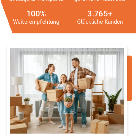
100
%
3.
765
+
Weiterempfehlung
Glückliche Kunden