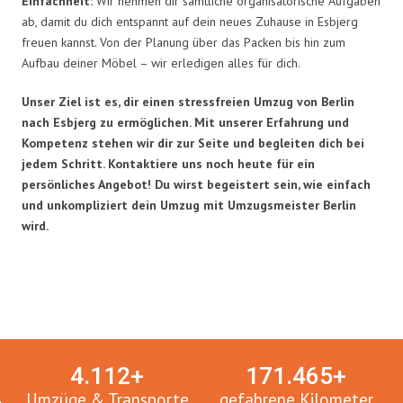
Einfachheit:
Wir nehmen dir sämtliche organisatorische Aufgaben
ab, damit du dich entspannt auf dein neues Zuhause in Esbjerg
freuen kannst. Von der Planung über das Packen bis hin zum
Aufbau deiner Möbel – wir erledigen alles für dich.
Unser Ziel ist es, dir einen stressfreien Umzug von Berlin
nach Esbjerg zu ermöglichen. Mit unserer Erfahrung und
Kompetenz stehen wir dir zur Seite und begleiten dich bei
jedem Schritt. Kontaktiere uns noch heute für ein
persönliches Angebot! Du wirst begeistert sein, wie einfach
und unkompliziert dein Umzug mit Umzugsmeister Berlin
wird.
Umzugsmeister in Zahlen:
4.
112
+
171.
465
+
Umzüge & Transporte
gefahrene Kilometer