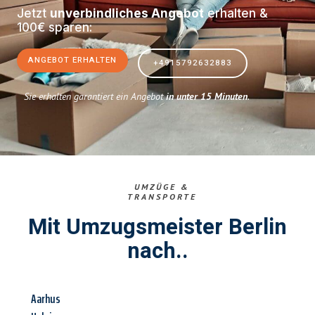
Jetzt
unverbindliches Angebot
erhalten &
100€ sparen:
ANGEBOT ERHALTEN
+4915792632883
Sie erhalten garantiert ein Angebot
in unter 15 Minuten
.
UMZÜGE &
TRANSPORTE
Mit Umzugsmeister Berlin
nach..
Aarhus