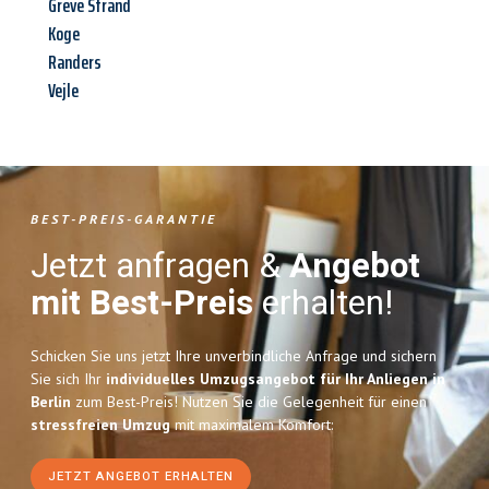
Greve Strand
Koge
Randers
Vejle
BEST-PREIS-GARANTIE
Jetzt anfragen &
Angebot
mit Best-Preis
erhalten!
Schicken Sie uns jetzt Ihre unverbindliche Anfrage und sichern
Sie sich Ihr
individuelles Umzugsangebot für Ihr Anliegen in
Berlin
zum Best-Preis! Nutzen Sie die Gelegenheit für einen
stressfreien Umzug
mit maximalem Komfort:
JETZT ANGEBOT ERHALTEN