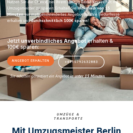
Nutzen Sie die Chance, bei Ihrem Umzug Berlin Kecskemét mit
Umzugsmeister zu sparen: Erhalten Sie
innerhalb von 15
Minuten
ein maßgeschneidertes Angebot für Ihre Bedürfnisse
erhalten und
durchschnittlich 100€ sparen
!
Jetzt
unverbindliches Angebot
erhalten &
100€ sparen:
ANGEBOT ERHALTEN
+4915792632883
Sie erhalten garantiert ein Angebot
in unter 15 Minuten
.
UMZÜGE &
TRANSPORTE
Mit Umzugsmeister Berlin