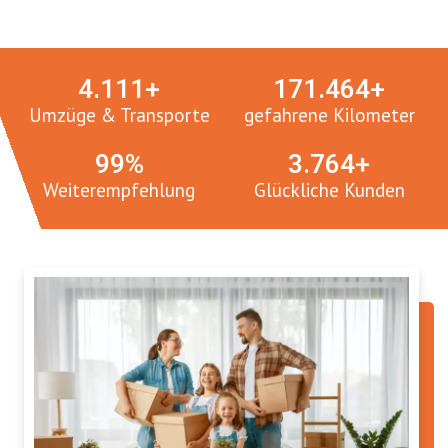
Umzugsmeister in Zahlen:
4.
112
+
171.
465
+
Umzüge & Transporte
gefahrene Kilometer
100
%
3.
765
+
Weiterempfehlung
Glückliche Kunden