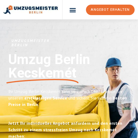
ANGEBOT ERHALTEN
UMZUGSMEISTER
BERLIN
Umzug Berlin
Kecskemét
Ihr Umzug Berlin Kecskemét kann so einfach sein! Erleben Sie
unseren
erstklassigen Service
und sichern Sie sich die
besten
Preise in Berlin
.
Jetzt Ihr individuelles Angebot anfordern und den ersten
Schritt zu einem stressfreien Umzug nach Kecskemét
machen: