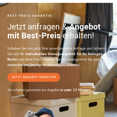
BEST-PREIS-GARANTIE
Jetzt anfragen &
Angebot
mit Best-Preis
erhalten!
Schicken Sie uns jetzt Ihre unverbindliche Anfrage und sichern
Sie sich Ihr
individuelles Umzugsangebot für Ihr Anliegen in
Berlin
zum Best-Preis! Nutzen Sie die Gelegenheit für einen
stressfreien Umzug
mit maximalem Komfort:
JETZT ANGEBOT ERHALTEN
Sie erhalten garantiert ein Angebot
in unter 15 Minuten
.