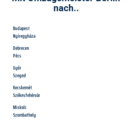
nach..
Budapest
Nyíregyháza
Debrecen
Pécs
Győr
Szeged
Kecskemét
Székesfehérvár
Miskolc
Szombathely