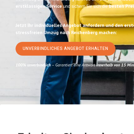
erstklassigen Service
und sichern Sie sich die
besten Prei
Jetzt Ihr individuelles Angebot anfordern und den erst
stressfreien Umzug nach Reichenberg machen:
UNVERBINDLICHES ANGEBOT ERHALTEN
100% unverbindlich
– Garantiert eine Antwort
innerhalb von 15 Min