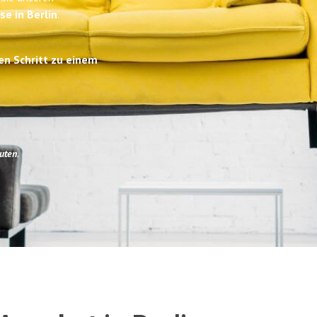
se in Berlin
.
en Schritt zu einem
uten
.