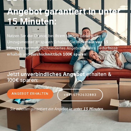
Angebot garantiert in unter
15 Minuten:
Nutzen Sie die Chance, bei Ihrem Umzug Berlin Krško mit
Umzugsmeister zu sparen: Erhalten Sie
innerhalb von 15
Minuten
ein maßgeschneidertes Angebot für Ihre Bedürfnisse
erhalten und
durchschnittlich 100€ sparen
!
Jetzt
unverbindliches Angebot
erhalten &
100€ sparen:
ANGEBOT ERHALTEN
+4915792632883
Sie erhalten garantiert ein Angebot
in unter 15 Minuten
.