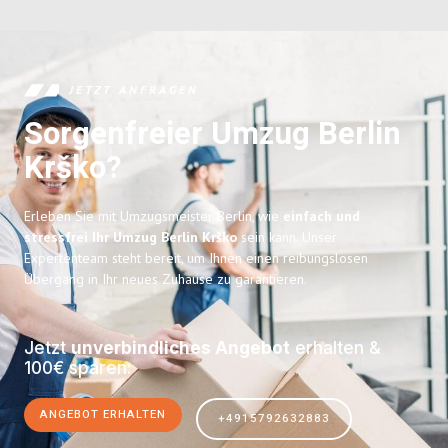
JETZT ANFRAGEN
Sorgenfreier Umzug Berlin
Krško?
Erleben Sie mit Umzugsmeister Berlin, wie
einfach und
stressfrei Ihr Umzug Berlin Krško
sein kann. Unser
Expertenteam steht bereit, um Ihnen einen reibungslosen
Übergang in Ihr neues Zuhause zu garantieren.
Jetzt
unverbindliches Angebot
erhalten &
100€ sparen:
ANGEBOT ERHALTEN
+4915792632883