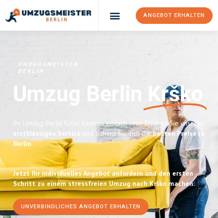
ANGEBOT ERHALTEN
UMZUGSMEISTER
BERLIN
Umzug Berlin
Krško
Ihr Umzug Berlin Krško kann so einfach sein! Erleben Sie unseren
erstklassigen Service
und sichern Sie sich die
besten Preise in
Berlin
.
Jetzt Ihr individuelles Angebot anfordern und den ersten
Schritt zu einem stressfreien Umzug nach Krško machen:
UNVERBINDLICHES ANGEBOT ERHALTEN