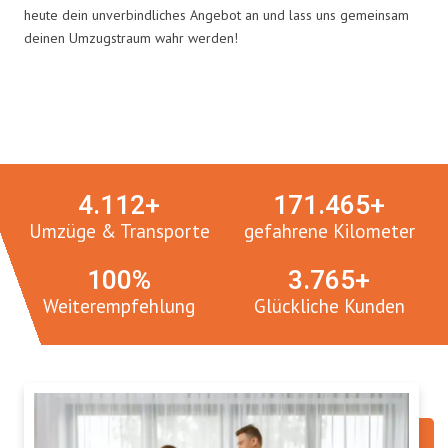
heute dein unverbindliches Angebot an und lass uns gemeinsam
deinen Umzugstraum wahr werden!
Umzugsmeister in Zahlen:
4.
112
+
171.
465
+
Umzüge & Transporte
gefahrene Kilometer
100
%
3.
765
+
Weiterempfehlung
Glückliche Kunden