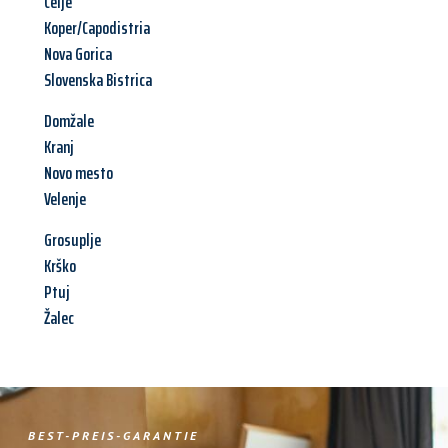
Celje
Koper/Capodistria
Nova Gorica
Slovenska Bistrica
Domžale
Kranj
Novo mesto
Velenje
Grosuplje
Krško
Ptuj
Žalec
BEST-PREIS-GARANTIE