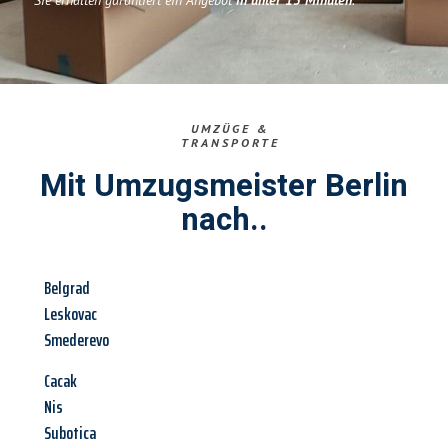
Sie erhalten garantiert ein Angebot
in unter 15 Minuten
.
UMZÜGE &
TRANSPORTE
Mit Umzugsmeister Berlin
nach..
Belgrad
Leskovac
Smederevo
Cacak
Nis
Subotica