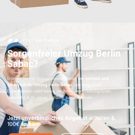
JETZT ANFRAGEN
Sorgenfreier Umzug Berlin
Šabac?
Erleben Sie mit Umzugsmeister Berlin, wie
einfach und
stressfrei Ihr Umzug Berlin Šabac
sein kann. Unser
Expertenteam steht bereit, um Ihnen einen reibungslosen
Übergang in Ihr neues Zuhause zu garantieren.
Jetzt
unverbindliches Angebot
erhalten &
100€ sparen: