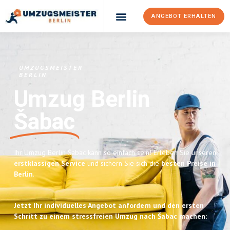
ANGEBOT ERHALTEN
UMZUGSMEISTER
BERLIN
Umzug Berlin
Šabac
Ihr Umzug Berlin Šabac kann so einfach sein! Erleben Sie unseren
erstklassigen Service
und sichern Sie sich die
besten Preise in
Berlin
.
Jetzt Ihr individuelles Angebot anfordern und den ersten
Schritt zu einem stressfreien Umzug nach Šabac machen: