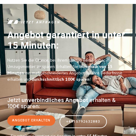
JETZT ANFRAGEN
Angebot garantiert in unter
15 Minuten:
Nutzen Sie die Chance, bei Ihrem Umzug Berlin Šabac mit
Umzugsmeister zu sparen: Erhalten Sie
innerhalb von 15
Minuten
ein maßgeschneidertes Angebot für Ihre Bedürfnisse
erhalten und
durchschnittlich 100€ sparen
!
Jetzt
unverbindliches Angebot
erhalten &
100€ sparen:
ANGEBOT ERHALTEN
+4915792632883