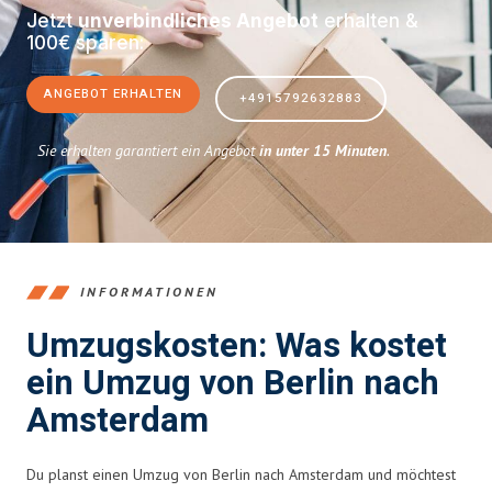
Jetzt
unverbindliches Angebot
erhalten &
100€ sparen:
ANGEBOT ERHALTEN
+4915792632883
Sie erhalten garantiert ein Angebot
in unter 15 Minuten
.
INFORMATIONEN
Umzugskosten: Was kostet
ein Umzug von Berlin nach
Amsterdam
Du planst einen Umzug von Berlin nach Amsterdam und möchtest