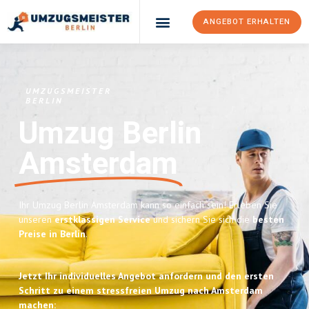
ANGEBOT ERHALTEN
UMZUGSMEISTER
BERLIN
Umzug Berlin
Amsterdam
Ihr Umzug Berlin Amsterdam kann so einfach sein! Erleben Sie
unseren
erstklassigen Service
und sichern Sie sich die
besten
Preise in Berlin
.
Jetzt Ihr individuelles Angebot anfordern und den ersten
Schritt zu einem stressfreien Umzug nach Amsterdam
machen: