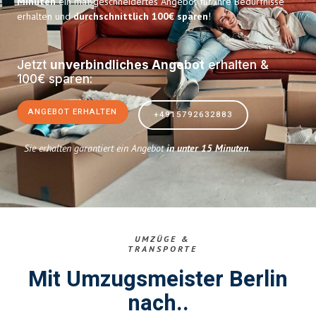
Minuten
ein maßgeschneidertes Angebot für Ihre Bedürfnisse
erhalten und
durchschnittlich 100€ sparen
!
Jetzt
unverbindliches Angebot
erhalten &
100€ sparen:
ANGEBOT ERHALTEN
+4915792632883
Sie erhalten garantiert ein Angebot
in unter 15 Minuten
.
UMZÜGE &
TRANSPORTE
Mit Umzugsmeister Berlin
nach..