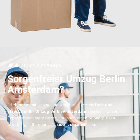
JETZT ANFRAGEN
Sorgenfreier Umzug Berlin
Amsterdam?
Erleben Sie mit Umzugsmeister Berlin, wie
einfach und
stressfrei Ihr Umzug Berlin Amsterdam
sein kann. Unser
Expertenteam steht bereit, um Ihnen einen reibungslosen
Übergang in Ihr neues Zuhause zu garantieren.