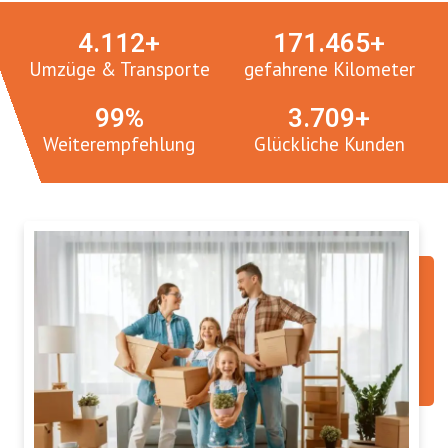
4.
112
+
171.
465
+
Umzüge & Transporte
gefahrene Kilometer
100
%
3.
765
+
Weiterempfehlung
Glückliche Kunden